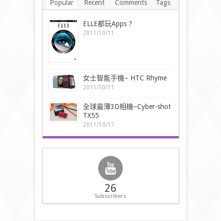
Popular
Recent
Comments
Tags
ELLE都玩Apps ?
2011/10/11
女士智能手機– HTC Rhyme
2011/10/11
全球最薄3D相機–Cyber-shot
TX55
2011/10/17
26
Subscribers