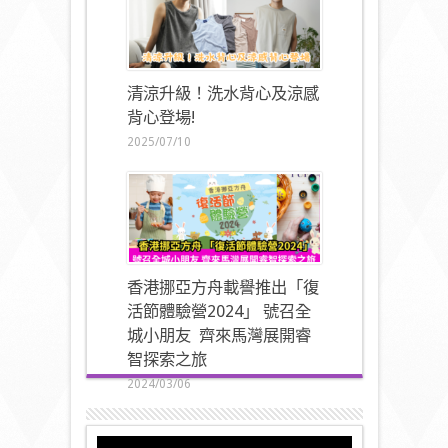
清涼升級！洗水背心及涼感
背心登場!
2025/07/10
香港挪亞方舟載譽推出「復
活節體驗營2024」 號召全
城小朋友 齊來馬灣展開睿
智探索之旅
2024/03/06