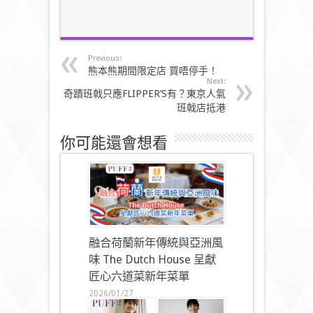
Previous:
熊本熊期間限定店 買唔停手！
Next:
奇蹟班戟只應FLIPPER’S有？東京人氣
班戟店抵港
你可能還會想看
融合荷蘭新年傳統與亞洲風
味 The Dutch House 呈獻
匠心六道菜新年菜單
2026/01/27