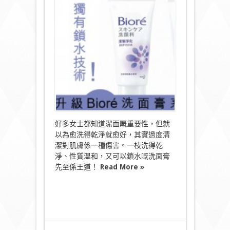
鎖
水
技
術！
新
升
級
Bioré
洗
面
膏
系
列〉
中
好多女士都知道潔面嘅重要性，但就
以為愈洗得乾淨就愈好，其實過度清
潔對肌膚係一種傷害。一枝洗得乾
淨、性質溫和，又可以鎖水嘅洗面膏
先至係王道！
Read More »