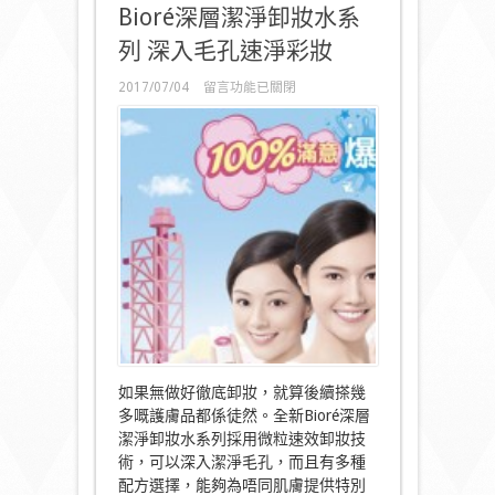
Bioré深層潔淨卸妝水系
列 深入毛孔速淨彩妝
在
2017/07/04
留言功能已關閉
〈Bioré
深
層
潔
淨
卸
妝
水
系
列
深
入
毛
孔
速
淨
如果無做好徹底卸妝，就算後續搽幾
彩
多嘅護膚品都係徒然。全新Bioré深層
妝〉
潔淨卸妝水系列採用微粒速效卸妝技
中
術，可以深入潔淨毛孔，而且有多種
配方選擇，能夠為唔同肌膚提供特別