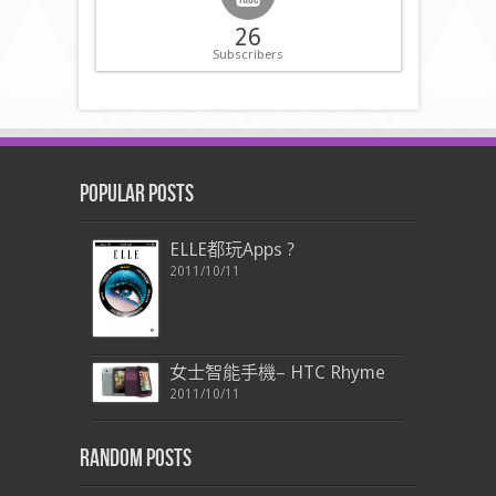
26
Subscribers
Popular Posts
ELLE都玩Apps ?
2011/10/11
女士智能手機– HTC Rhyme
2011/10/11
Random Posts