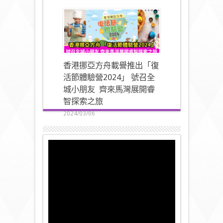
香港挪亞方舟載譽推出「復
活節體驗營2024」 號召全
城小朋友 齊來馬灣展開睿
智探索之旅
2024/03/06