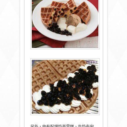
另外，仲有配埋奶茶雪糕、牛奶布甸