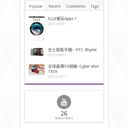
Popular
Recent
Comments
Tags
ELLE都玩Apps ?
2011/10/11
女士智能手機– HTC Rhyme
2011/10/11
全球最薄3D相機–Cyber-shot
TX55
2011/10/17
26
Subscribers