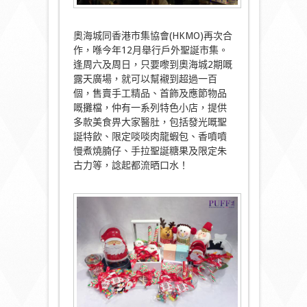
奧海城同香港市集協會(HKMO)再次合
作，喺今年12月舉行戶外聖誕市集。
逢周六及周日，只要嚟到奧海城2期嘅
露天廣場，就可以幫襯到超過一百
個，售賣手工精品、首飾及應節物品
嘅攤檔，仲有一系列特色小店，提供
多款美食畀大家醫肚，包括發光嘅聖
誕特飲、限定啖啖肉龍蝦包、香噴噴
慢煮燒腩仔、手拉聖誕糖果及限定朱
古力等，諗起都流晒口水！