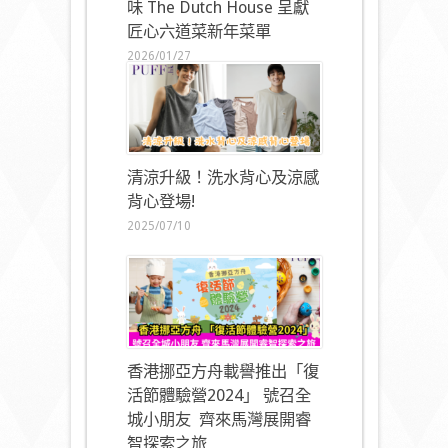
味 The Dutch House 呈獻
匠心六道菜新年菜單
2026/01/27
清涼升級！洗水背心及涼感
背心登場!
2025/07/10
香港挪亞方舟載譽推出「復
活節體驗營2024」 號召全
城小朋友 齊來馬灣展開睿
智探索之旅