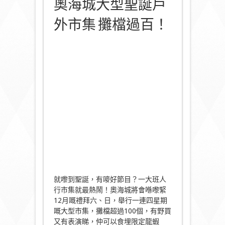
奧海城大型聖誕戶
外市集 攤檔過百！
就嚟到聖誕，有嘜好節目？一大班人
行市集就最熱鬧！奧海城將會喺嚟緊
12月嘅禮拜六、日，舉行一連四星期
嘅大型市集，攤檔超過100個，有野買
又有表演睇，仲可以食埋限定龍蝦