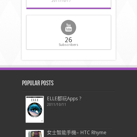
2011/10/17
26
Subscribers
Popular Posts
ELLE都玩Apps ?
2011/10/11
女士智能手機– HTC Rhyme