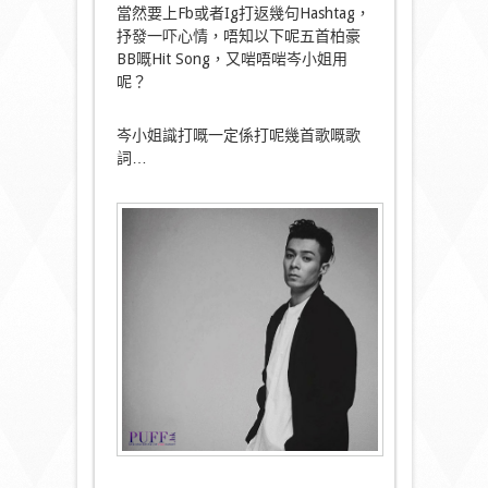
當然要上Fb或者Ig打返幾句Hashtag，
抒發一吓心情，唔知以下呢五首柏豪
BB嘅Hit Song，又啱唔啱岑小姐用
呢？
岑小姐識打嘅一定係打呢幾首歌嘅歌
詞…