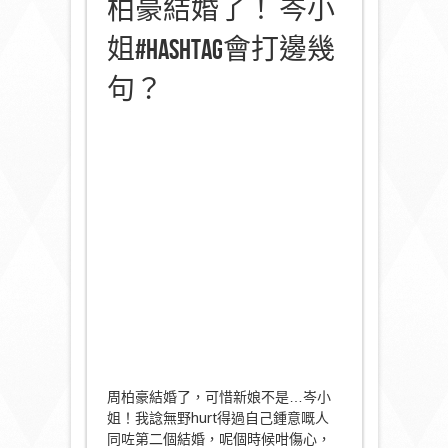
柏豪結婚了！ 岑小
姐#Hashtag會打邊幾
句？
周柏豪結婚了，可惜新娘不是…岑小
姐！我諗無野hurt得過自己鍾意嘅人
同咗第二個結婚，呢個時候咁傷心，