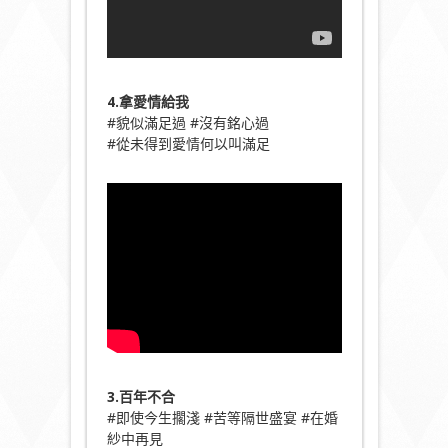
4.拿愛情給我
#貌似滿足過 #沒有銘心過
#從未得到愛情何以叫滿足
3.百年不合
#即使今生擱淺 #苦等隔世盛宴 #在婚
紗中再見