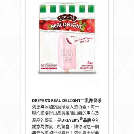
DREYER’S
REAL DELIGHT™
乳酪條系
列
更無添加防腐劑及人造色素，每一
啖均細嚐得出品牌推陳出新的用心及
®
產品的優質，是
DREYER’S
品牌
今年
誠意為你獻上的驚喜，讓你可過一個
無憂放縱的炎炎夏日！這個夏天想要