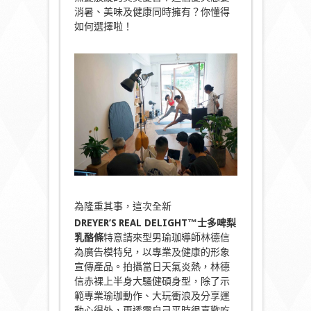
消暑、美味及健康同時擁有？你懂得
如何選擇啦！
為隆重其事，這次全新
DREYER’S
REAL DELIGHT™
士多啤梨
乳酪條
特意請來型男瑜珈導師林德信
為廣告模特兒，以專業及健康的形象
宣傳產品。拍攝當日天氣炎熱，林德
信赤裸上半身大騷健碩身型，除了示
範專業瑜珈動作、大玩衝浪及分享運
動心得外，更透露自己平時很喜歡吃