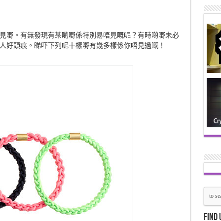
見嘢。有無發現有某啲嘢係特別易唔見嘅呢？有時啲嘢未必
人好頭痕。睇吓下列呢十樣嘢有幾多樣係你唔見過嘅！
Find 