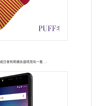
成日會有啲襪永遠唔見咗一隻….