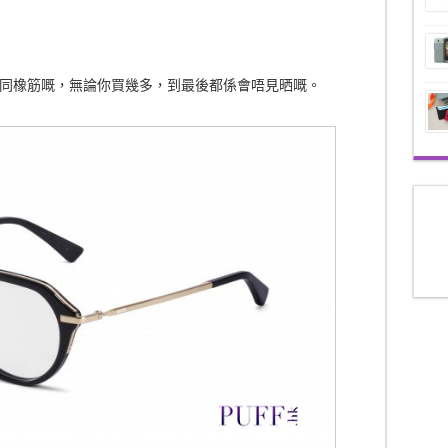
同橡筋嘅，無論你買幾多，到最後都係會唔見晒嘅。