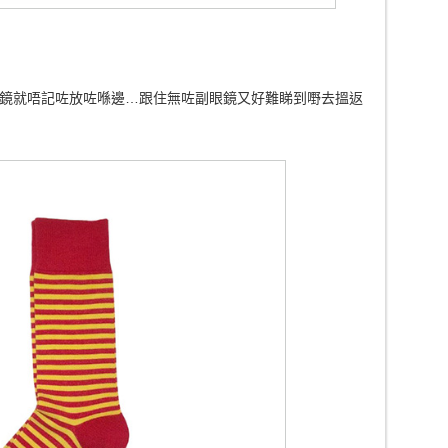
鏡就唔記咗放咗喺邊…跟住無咗副眼鏡又好難睇到嘢去搵返