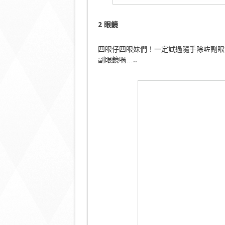
2 眼鏡
四眼仔四眼妹們！一定試過隨手除咗副眼
副眼鏡喎…..