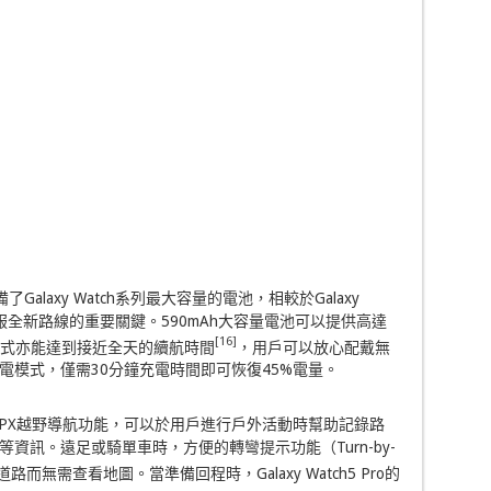
配備了Galaxy Watch系列最大容量的電池，相較於Galaxy
戶征服全新路線的重要關鍵。590mAh大容量電池可以提供高達
[16]
模式亦能達到接近全天的續航時間
，用戶可以放心配戴無
電模式，僅需30分鐘充電時間即可恢復45%電量。
ch中添加GPX越野導航功能，可以於用戶進行戶外活動時幫助記錄路
資訊。遠足或騎單車時，方便的轉彎提示功能（Turn-by-
而無需查看地圖。當準備回程時，Galaxy Watch5 Pro的