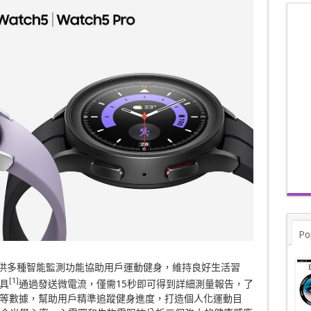
Po
列智能手錶提供多種智能監測功能協助用戶運動健身，維持良好生活習
[1]
具
通過發送微電流，僅需15秒即可得到詳細測量報告，了
等數據，幫助用戶精準追蹤健身進度，打造個人化運動目