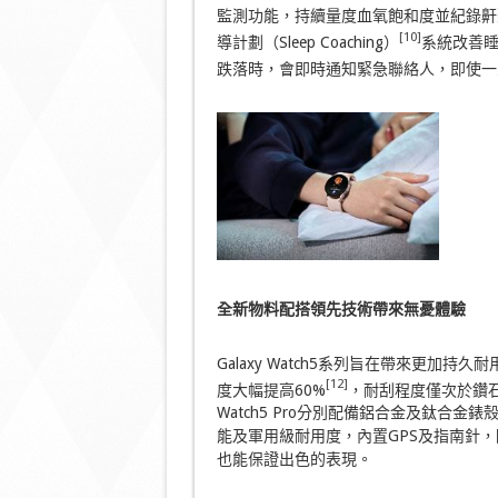
監測功能，持續量度血氧飽和度並紀錄鼾
[10]
導計劃（Sleep Coaching）
系統改善
跌落時，會即時通知緊急聯絡人，即使一
全新物料配搭領先技術帶來無憂體驗
Galaxy Watch5系列旨在帶來更
[12]
度大幅提高60%
，耐刮程度僅次於鑽石，能
Watch5 Pro分別配備鋁合金及鈦合
能及軍用級耐用度，內置GPS及指南針
也能保證出色的表現。