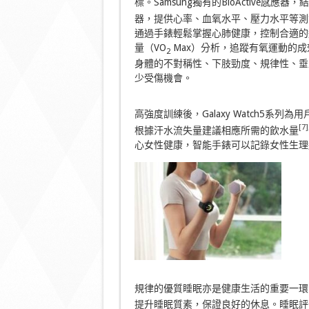
標。Samsung獨有的BioActive
器，提供心率、血氧水平、壓力水平等測
通過手錶輕鬆掌握心肺健康，控制合適的運動強
量（VO
Max）分析，追蹤有氧運動的
2
身體的不對稱性、下肢勁度、規律性、垂
少受傷機會。
高強度訓練後
，
Galaxy Watch5
[7]
根據汗水流失量建議相應所需的飲水量
心女性健康，智能手錶可以記錄女性生理
規律的優質睡眠亦是健康生活的重要一環，Ga
提升睡眠質素，保證良好的休息。睡眠評