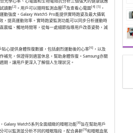
感應器，結合光學心率、心電圖和生物電阻抗分析三個強大的健康感應
[2]
[3]
[4]
[5]
試讀數
。用戶可以隨時監測血壓
及查看心電圖
，
度。Galaxy Watch5 Pro能提供實時跑姿及最大攝氧
成效，提高運動效率。實時跑姿監測功能可以同步分析運動時
直震幅、觸地時間等，從每一處細節指導用戶改善姿勢，減
[6]
系列為用戶貼心提供身體恢復數據，包括劇烈運動後的心率
，以及
作補充，保證得到適當休息，幫助身體恢復。Samsung亦關
週期，讓用戶更深入了解個人生理狀況。
[8]
laxy Watch5系列全面細緻的睡眠功能
旨在幫助用戶
[9]
分可以監測並分析不同的睡眠階段，配合鼻鼾
和睡眠血氧