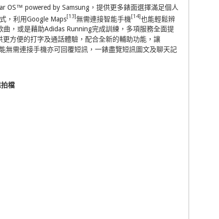
ear OS™ powered by Samsung，提供更多錶面選擇滿足個人
[13]
[14]
用Google Maps
無需連接智能手機
也能輕鬆辨
的歌曲，或是藉助Adidas Running完成訓練，多項服務全面提
4.5提供更方便的打字及通話體驗，配合全新的輔助功能，讓
能回覆功能無需連接手機亦可回覆短訊，一錶盡覽短訊圖文及聊天記
靠拍檔