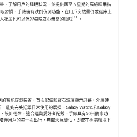
聲，了解用戶的睡眠狀況，並提供四至五星期的高級睡眠指
睡眠習慣。手錶備有跌倒偵測功能，在用戶突然暈倒或從床上
[11]
人獨居也可以保證每晚安心無憂的睡眠
。
加持久耐用的智能穿戴裝置，首次配備藍寶石玻璃顯示屏幕，外層硬
夠完美抵禦日常使用的磨損。Galaxy Watch5和Galaxy
金錶殼，設計輕盈，適合運動愛好者配戴。手錶具有50米防水功
，陪伴用戶的每一次出行，無懼天氣變化，即使在極端環境下