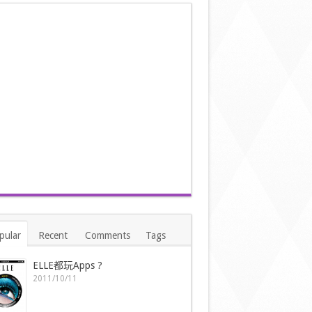
pular
Recent
Comments
Tags
ELLE都玩Apps ?
2011/10/11