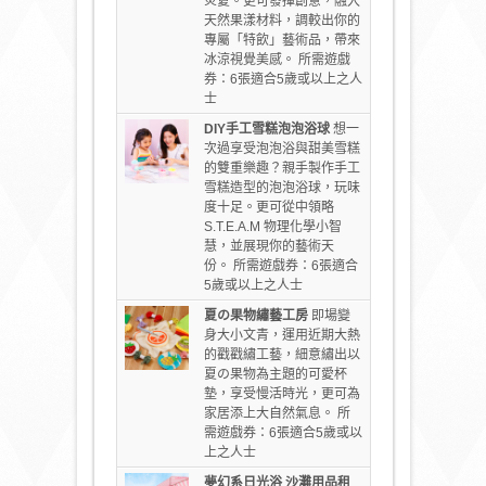
炎夏。更可發揮創意，融入
天然果漾材料，調較出你的
專屬「特飲」藝術品，帶來
冰涼視覺美感。 所需遊戲
券：6張適合5歲或以上之人
士
DIY
手工雪糕泡泡浴
球
想一
次過享受泡泡浴與甜美雪糕
的雙重樂趣？親手製作手工
雪糕造型的泡泡浴球，玩味
度十足。更可從中領略
S.T.E.A.M 物理化學小智
慧，並展現你的藝術天
份。
所需遊戲券：6張適合
5歲或以上之人士
夏の果物繡藝工
房
即場變
身大小文青，運用近期大熱
的戳戳繡工藝，細意繡出以
夏の果物為主題的可愛杯
墊，享受慢活時光，更可為
家居添上大自然氣息。 所
需遊戲券：6張適合5歲或以
上之人士
夢幻系日光浴
沙灘用品租