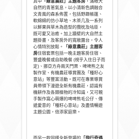
其中
「綠意農莊」主題
客
房
，滿眼大
自然的青蔥氣息，以小清新色調融合
文青風的森系佈置，包括野趣帳篷、
軟綿綿的仿小草地、木茶几及一系列
以鮮果與草木為造型的攬枕及咕臣，
既可愛又治癒。加上牆壁的大自然主
題掛畫，及客房外的寬敞露台，令人
心情特別放鬆。
「綠意農莊」主題
客
房
住宿套票包括一晚主題客房住宿、
豐盛晚餐或自助晚餐 (視乎入住日子而
定)、挪亞方舟兩天門票、啤啤熊之友
製作室、有機農莊導賞團及「種籽心
意站」等豐富活動。既可在專業導賞
員帶領下漫遊全新有機農莊，認識有
機耕作及各類植物的冷知識，又可親
手製作窩心萌爆的啤啤熊毛公仔、傳
遞愛意的「種籽心意站」及盡情暢遊
主題公園，倍添家庭樂。
而另一款同樣全新登場的
「飛行奇遇