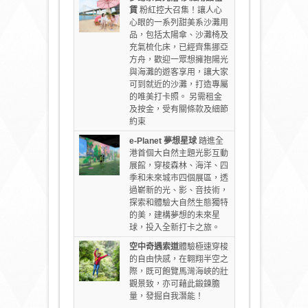
賃
粉紅控大召集！讓人心
心眼的一系列甜美系沙灘用
品，包括太陽傘、沙灘椅及
充氣梳化床，已經齊集挪亞
方舟，歡迎一眾想擁抱陽光
與海灘的遊客享用，讓大家
可到就近的沙灘，打造專屬
的唯美打卡照。 另需租金
及按金，受有關條款及細節
約束
e-Planet
夢想星球
踏進全
港首個大自然主題光影互動
展館，穿梭森林、海洋、四
季和未來城市四個展區，透
過嶄新的光、影、音技術，
探索和體驗大自然生態獨特
的美，建構夢想的未來星
球，投入全新打卡之旅。
空中奇遇索道
體驗極速穿梭
的自由快感，在翺翔半空之
際，既可飽覽馬灣海峽的壯
觀景致，亦可藉此鍛鍊膽
量，發掘自我潛能！