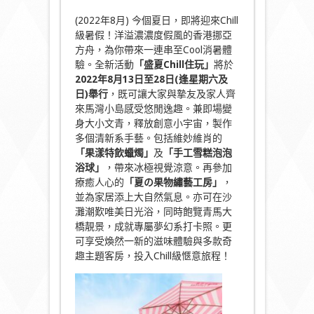
(2022年8月) 今個夏日，即將迎來Chill
級暑假！洋溢濃濃度假風的香港挪亞
方舟，為你帶來一連串至Cool消暑體
驗。全新活動
「
盛夏Chill
住玩
」
將於
2022
年8
月13
日至28
日(
逢星期六及
日)
舉行
，既可讓大家與摯友及家人齊
來馬灣小島感受悠閒逸趣。兼即場變
身大小文青，釋放創意小宇宙，製作
多個清新系手藝。包括維妙維肖的
「
果漾特飲蠟燭
」
及
「
手工雪糕泡泡
浴球
」
，帶來冰極視覺涼意。再參加
療癒人心的
「
夏の果物繡藝工房
」
，
並為家居添上大自然氣息。亦可在沙
灘潮歎唯美日光浴，同時飽覽青馬大
橋靚景，成就專屬夢幻系打卡照。更
可享受煥然一新的滋味體驗與多款奇
趣主題客房，投入Chill級愜意旅程！