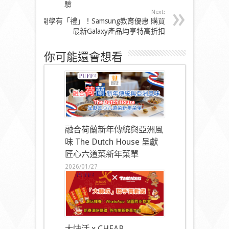
驗
Next:
開學有「禮」！Samsung教育優惠 購買
最新Galaxy產品均享特高折扣
你可能還會想看
融合荷蘭新年傳統與亞洲風
味 The Dutch House 呈獻
匠心六道菜新年菜單
2026/01/27
大快活 x CHEAP