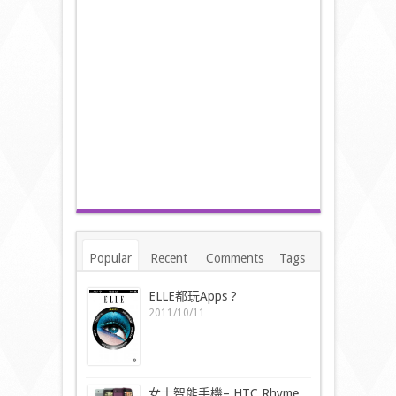
Popular
Recent
Comments
Tags
ELLE都玩Apps ?
2011/10/11
女士智能手機– HTC Rhyme