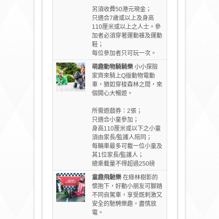
另須收費50港元現金；
只適合7歲或以上及身高
110厘米或以上之人士。參
加者必須穿著運動褲及運動
鞋；
每位參加者只可玩一次。
萌趣動物騎騎樂
小小探險
家齊來騎上Q版動物電動
車，猶如穿梭森林之間，來
個開心大暢遊。
所需遊戲券：2張；
只適合小童參加；
身高110厘米或以下之小童
須由家長/監護人陪同；
每輛車最多可載一位小童及
其1位家長/監護人；
總乘載量不得超過250磅
童趣飛馳樂
在綠林樹影的
懷抱下，好動小朋友可腳踏
不同自駕車，享受既刺激又
安全的馳騁樂趣，盡情放
電。