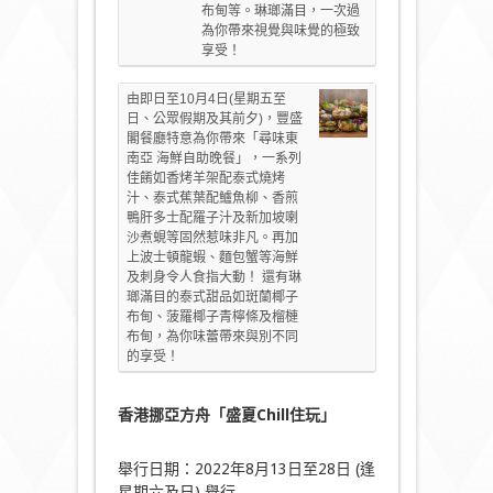
布甸等。琳瑯滿目，一次過
為你帶來視覺與味覺的極致
享受！
由即日至10月4日(星期五至
日、公眾假期及其前夕)，豐盛
閣餐廳特意為你帶來「尋味東
南亞 海鮮自助晚餐」，一系列
佳餚如香烤羊架配泰式燒烤
汁、泰式蕉葉配鱸魚柳、香煎
鴨肝多士配羅子汁及新加坡喇
沙煮蜆等固然惹味非凡。再加
上波士頓龍蝦、麵包蟹等海鮮
及刺身令人食指大動！ 還有琳
瑯滿目的泰式甜品如斑蘭椰子
布甸、菠羅椰子青檸條及榴槤
布甸，為你味蕾帶來與別不同
的享受！
香港挪亞方舟
「
盛夏Chill
住玩」
舉行日期：2022年8月13日至28日 (逢
星期六及日) 舉行