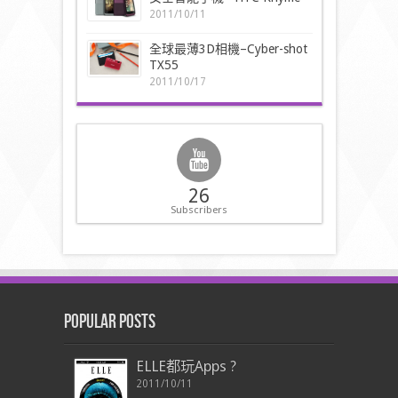
2011/10/11
全球最薄3D相機–Cyber-shot
TX55
2011/10/17
26
Subscribers
Popular Posts
ELLE都玩Apps ?
2011/10/11