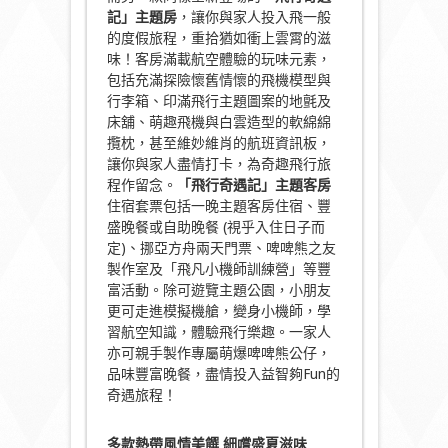
記」主題房
，讓你與家人投入飛一般
的度假旅程，重拾猶如衝上雲霄的滋
味！客房滿載航空體驗的玩味元素，
包括充滿探險懷舊情懷的飛機模型與
行李箱、印滿飛行主題圖案的地氈及
床舖、萌趣飛機與白雲造型的軟綿綿
攬枕，甚至維妙維肖的航班資訊板，
讓你與家人盡情打卡，為奇趣飛行旅
程作留念。
「飛行奇遇記」主題
客房
住宿套票包括一晚主題客房住宿、豐
盛晚餐或自助晚餐 (視乎入住日子而
定)、挪亞方舟兩天門票、啤啤熊之友
製作室及「飛凡小機師訓練營」等豐
富活動。除可遊覽主題公園，小朋友
更可走進模擬機艙，變身小機師，學
習航空知識，體驗飛行樂趣。一家人
亦可親手製作專屬萌爆啤啤熊公仔，
品味豐富晚餐，盡情投入益智夠Fun的
奇遇旅程！
多款熱帶風情美饌 細嚐盛夏滋味