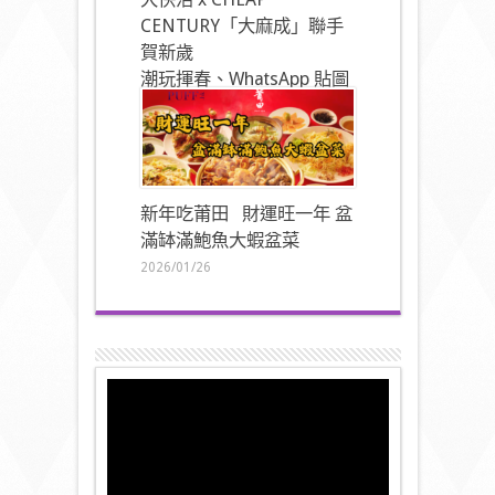
CENTURY「大麻成」聯手
賀新歲
潮玩揮春、WhatsApp 貼圖
同步登場
2026/01/27
新年吃莆田 財運旺一年 盆
滿缽滿鮑魚大蝦盆菜
2026/01/26