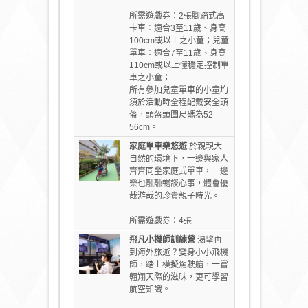
所需遊戲券：2張腳踏式高
卡車：適合3至11歲、身高
100cm或以上之小童；兒童
單車：適合7至11歲、身高
110cm或以上懂穩定控制單
車之小童；
所有參加兒童單車的小童均
須於活動時全程配戴安全頭
盔，頭盔頭圍尺碼為52-
56cm。
家庭單車樂悠遊
於親親大
自然的環境下，一邊與家人
齊齊同坐家庭式單車，一邊
樂也融融暢談心事，體會優
哉游哉的珍貴親子時光。
所需遊戲券：4張
飛凡小機師訓練營
渴望再
到海外旅遊？變身小小飛機
師，踏上模擬駕駛艙，一嘗
翱翔天際的滋味，更可學習
航空知識。