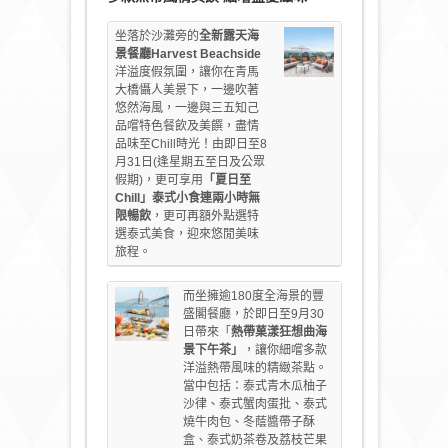
坐落於沙灘旁的
全新
露天海
景餐廳Harvest Beachside
洋溢度假氛圍，讓你在青馬
大橋懾人美景下，一邊吹著
悠然海風，一邊與三五知己
品嚐特色餐飲及美饌，盡情
品味至Chill時光！由即日至8
月31日(逢星期五至日及公眾
假期)，更可享用
「夏日至
Chill
」泰式小食連兩小時無
限暢飲
，更可再額外點選特
選泰式美食，迎來悠閒美味
旅程。
而坐擁逾180度全海景的豐
盛閣餐廳，於即日至9月30
日帶來「
熱帶菓漾狂想曲海
景下午茶
」
，讓你細嚐多款
洋溢熱帶風味的精緻茶點。
當中包括：泰式青木瓜柚子
沙律、泰式蟹肉蛋批、泰式
燒牛肉包、冬蔭醬帶子酥
盒、泰式奶茶卷及荔枝芒果