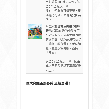
另須收費100港元現金；適
合5至11歲之小童；
備有主題服飾可供穿著，尺
碼選擇有限，以現場安排為
準。
巨型火箭滑梯及繩網 (躍動
天地)
喜歡刺激的小朋友可
挑戰以船及火箭為主題的童
趣健樂園，從超高滑梯及空
中繩網中攀爬滑下，考驗體
能、膽量及協調感，盡情
「放電」！
適合5至12歲之小童，須由
成人陪同及照顧下享用遊樂
設施。
兩大奇趣主題客房 全新登場！