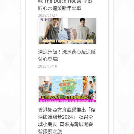
味 The Dutch House 呈獻
匠心六道菜新年菜單
2026/01/27
清涼升級！洗水背心及涼感
背心登場!
2025/07/10
香港挪亞方舟載譽推出「復
活節體驗營2024」 號召全
城小朋友 齊來馬灣展開睿
智探索之旅