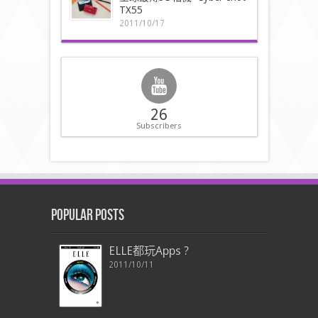
TX55
2011/10/17
26
Subscribers
Popular Posts
ELLE都玩Apps ?
2011/10/11