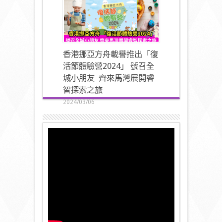
香港挪亞方舟載譽推出「復
活節體驗營2024」 號召全
城小朋友 齊來馬灣展開睿
智探索之旅
2024/03/06