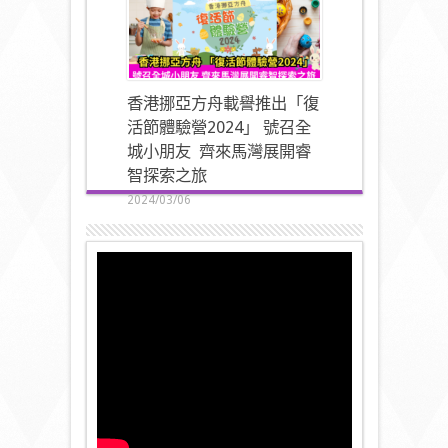
香港挪亞方舟載譽推出「復
活節體驗營2024」 號召全
城小朋友 齊來馬灣展開睿
智探索之旅
2024/03/06