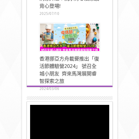
背心登場!
2025/07/10
香港挪亞方舟載譽推出「復
活節體驗營2024」 號召全
城小朋友 齊來馬灣展開睿
智探索之旅
2024/03/06