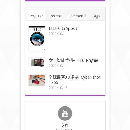
Popular
Recent
Comments
Tags
ELLE都玩Apps ?
2011/10/11
女士智能手機– HTC Rhyme
2011/10/11
全球最薄3D相機–Cyber-shot
TX55
2011/10/17
26
Subscribers