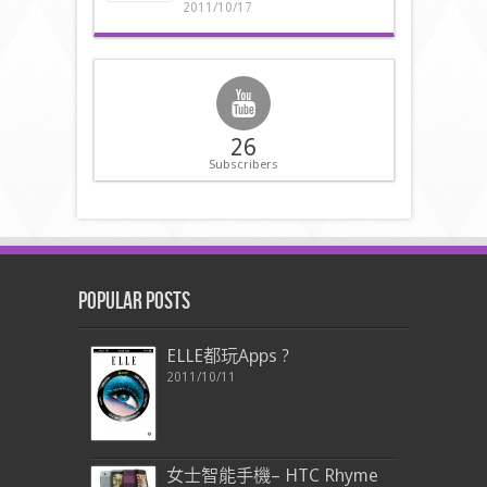
2011/10/17
26
Subscribers
Popular Posts
ELLE都玩Apps ?
2011/10/11
女士智能手機– HTC Rhyme