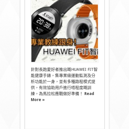
時
專
業
教
練
跟
身！
HUAWEI
FIT
智
能
手
錶〉
中
針對長跑愛好者推出嘅HUAWEI FIT智
能健康手錶，集專業級運動監測及分
析功能於一身，並有多種路程模式提
供，有效協助用戶進行唔程度嘅訓
練，為馬拉松應戰做好準備！
Read
More »