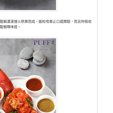
龍蝦濃湯慢火熬煮而成，飯粒唔單止口感煙韌，而且仲吸收
龍蝦嘅味道。