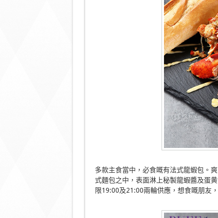
多款主食當中，必食嘅有法式龍蝦包。爽
式麵包之中，表面淋上秘製龍蝦醬及蛋黄
限19:00及21:00兩輪供應，想食嘅朋