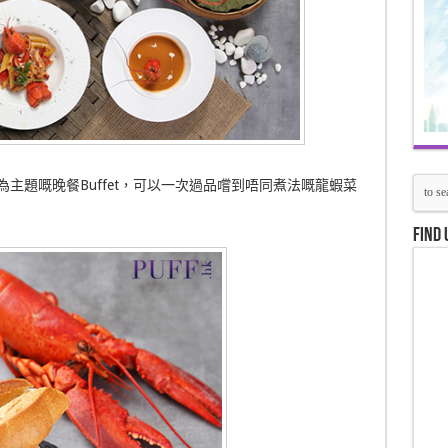
蝦為主題嘅晚餐Buffet，可以一次過品嚐到唔同煮法嘅龍蝦菜
Find 