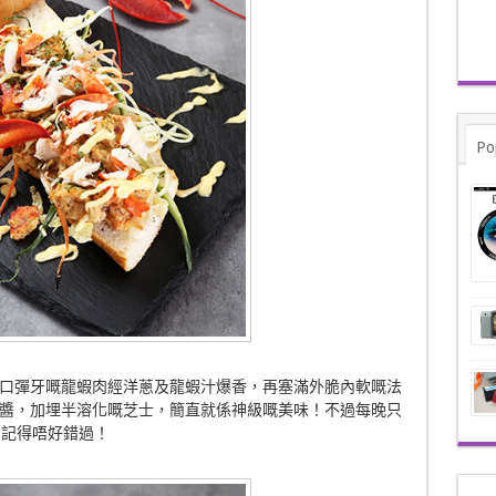
Po
口彈牙嘅龍蝦肉經洋蔥及龍蝦汁爆香，再塞滿外脆內軟嘅法
醬，加埋半溶化嘅芝士，簡直就係神級嘅美味！不過每晚只
友，記得唔好錯過！