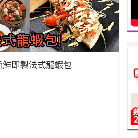
推介新鮮即製法式龍蝦包