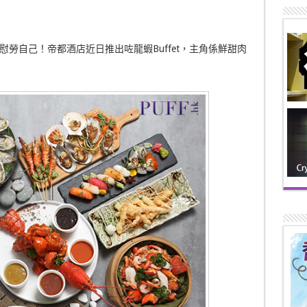
勞自己！帝都酒店近日推出咗龍蝦Buffet，主角係鮮甜肉