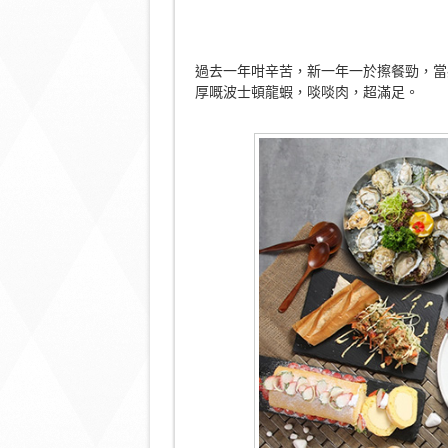
過去一年咁辛苦，新一年一於擦餐勁，當慰
厚嘅波士頓龍蝦，啖啖肉，超滿足。