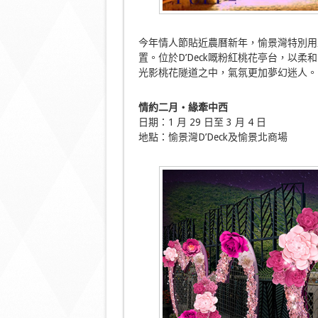
今年情人節貼近農曆新年，愉景灣特別用
置。位於D’Deck嘅粉紅桃花亭台，以
光影桃花隧道之中，氣氛更加夢幻迷人。
情約二月‧緣牽中西
日期：1 月 29 日至 3 月 4 日
地點：愉景灣D’Deck及愉景北商場