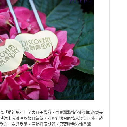
嘅「愛的承諾」？大日子當前，愉景灣將情侶必到嘅心鎖長
時添上咗濃厚嘅節日氣氛，除咗好適合同情人漫步之外，趁
對方一定好受落。活動推廣期間，只要喺香港愉景灣