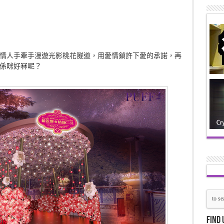
情人手牽手漫遊光影桃花隧道，用愛情鎖許下愛的承諾，再
係咪好冧呢？
Find 