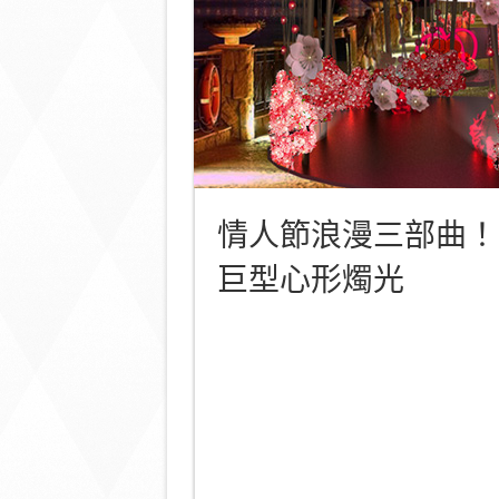
情人節浪漫三部曲！
巨型心形燭光