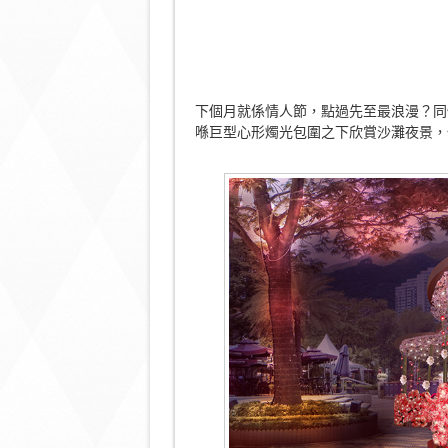
下個月就係情人節，點過先至最浪漫？同
喺巨型心形燭光包圍之下欣賞沙灘夜景，