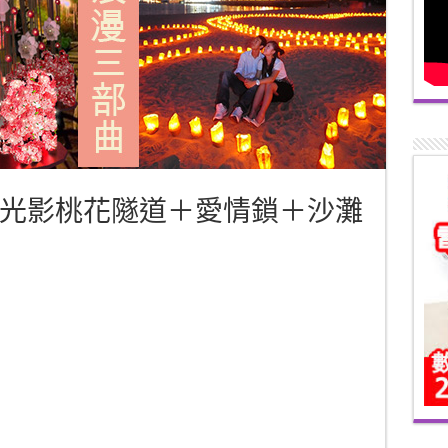
光影桃花隧道＋愛情鎖＋沙灘