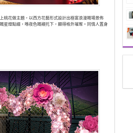
上桃花做主題，以西方花藝形式設計出極富浪漫嘅場景佈
柔和嘅星燈點綴，喺夜色嘅襯托下，顯得格外璀璨。同情人置身