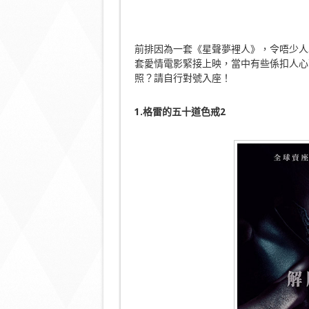
前排因為一套《星聲夢裡人》，令唔少人
套愛情電影緊接上映，當中有些係扣人心
照？請自行對號入座！
1.格雷的五十道色戒2