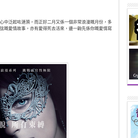
心中泛起咗漣漪，而正好二月又係一個非常浪漫嘅月份，多
弦嘅愛情故事，亦有愛得死去活來，邊一齣先係你嘅愛情寫