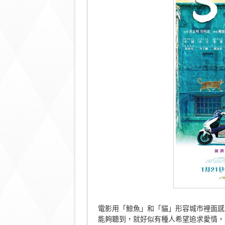
電影用「鯨魚」和「貓」形容城市裡面感到
能夠聽到，就好似有種人希望追求愛情，卻