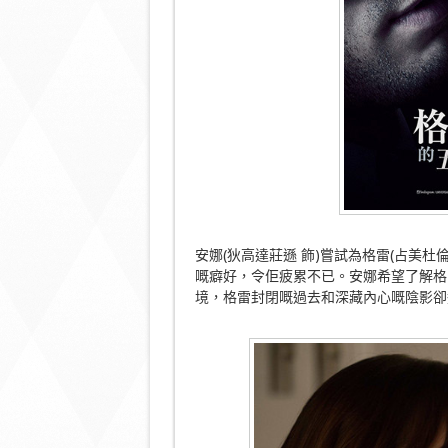
安娜(狄高達莊遜 飾)嘗試為格雷(占美
嘅癖好，令佢疲累不已。安娜希望了解格
境，格雷封閉嘅過去和深藏內心嘅陰影卻