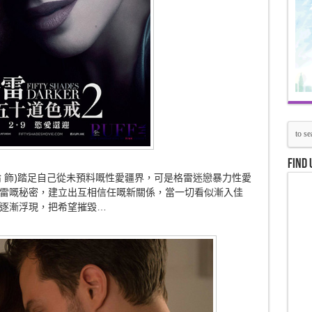
Find 
杜倫 飾)踏足自己從未預料嘅性愛疆界，可是格雷迷戀暴力性愛
雷嘅秘密，建立出互相信任嘅新關係，當一切看似漸入佳
逐漸浮現，把希望摧毀…