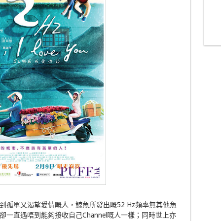
孤單又渴望愛情嘅人，鯨魚所發出嘅52 Hz頻率無其他魚
一直遇唔到能夠接收自己Channel嘅人一樣；同時世上亦