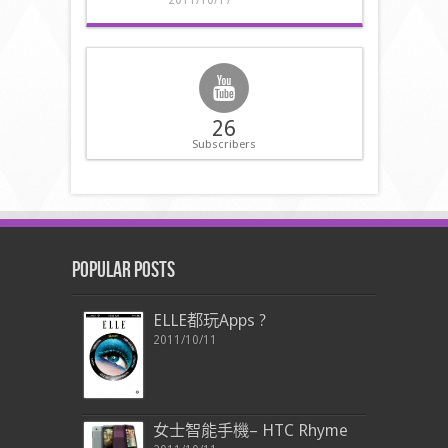
26
Subscribers
Popular Posts
ELLE都玩Apps ?
2011/10/11
女士智能手機– HTC Rhyme