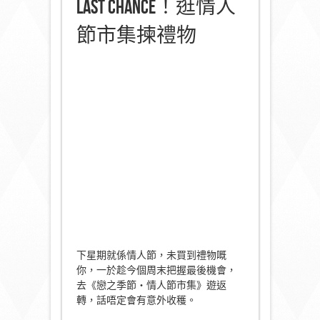
Last Chance！逛情人
節市集揀禮物
下星期就係情人節，未買到禮物嘅
你，一於趁今個周末把握最後機會，
去《戀之季節・情人節市集》遊返
轉，話唔定會有意外收穫。