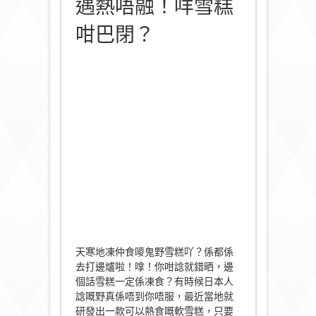
遇熱唔融！咩雪糕
咁巴閉？
天寒地凍仲食嘜鬼野雪糕吖？係都係
去打邊爐啦！嗱！你咁諗就錯晒，邊
個話雪糕一定係凍食？有時候日本人
諗嘅野真係唔到你唔服，最近當地就
研發出一款可以熱食嘅軟雪糕，只要