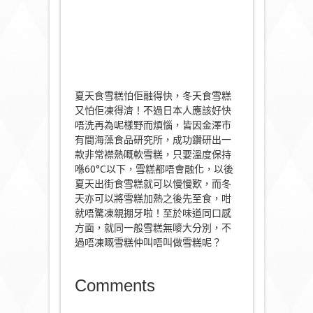
夏天食雪糕怕佢融得快，冬天食雪糕
又怕佢凍得濟！不過日本人應該好快
唔洗再為呢樣野而煩惱，皆因金澤市
有間海藻食品研究所，成功鑽研出一
款非常襟熱嘅軟雪糕，只要溫度保持
喺60°C以下，雪糕都唔會融化，以後
夏天出街食雪糕就可以慢慢歎，而冬
天亦可以將雪糕加熱之後先至食，咁
就唔驚凍親掤牙啦！至於味道同口感
方面，就同一般雪糕無嘜大分別，不
過唔凍嘅雪糕仲叫唔叫做雪糕呢？
Comments