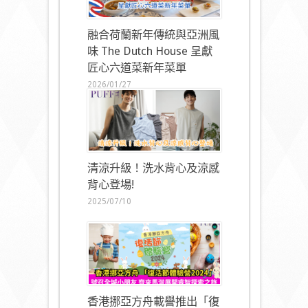
融合荷蘭新年傳統與亞洲風
味 The Dutch House 呈獻
匠心六道菜新年菜單
2026/01/27
清涼升級！洗水背心及涼感
背心登場!
2025/07/10
香港挪亞方舟載譽推出「復