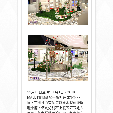
11月10日至明年1月1日，YOHO
MALL I會將商場一樓打造成聖誕花
園，花園裡面有多隻以原木製成嘅聖
誕小鹿，佢哋分別著上暖笠笠嘅毛衣