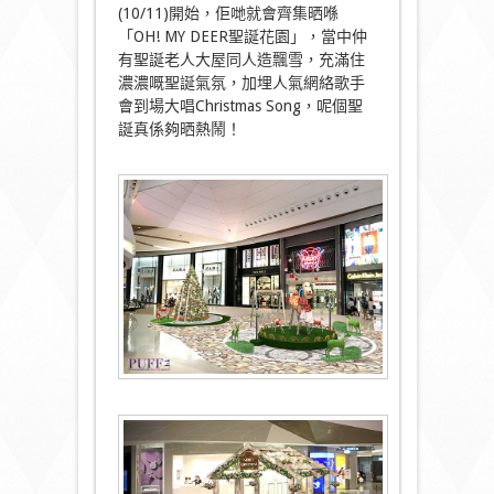
(10/11)開始，佢哋就會齊集晒喺
「OH! MY DEER聖誕花園」，當中仲
有聖誕老人大屋同人造飄雪，充滿住
濃濃嘅聖誕氣氛，加埋人氣網絡歌手
會到場大唱Christmas Song，呢個聖
誕真係夠晒熱鬧！