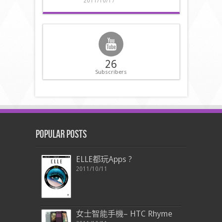
2011/10/17
26
Subscribers
Popular Posts
ELLE都玩Apps ?
2011/10/11
女士智能手機– HTC Rhyme