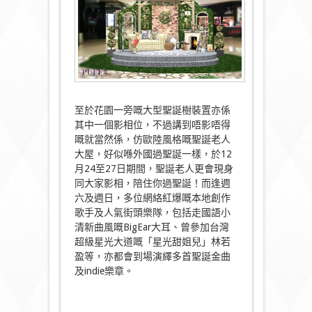
至於花園一旁嘅大型聖誕樹裝置亦係
其中一個影相位，不過講到唔影唔得
嘅就當然係，仿歐陸風格嘅聖誕老人
大屋，好似喺外國過聖誕一樣，於12
月24至27日期間，聖誕老人更會現身
同大家影相，陪住你過聖誕！而逢週
六及週日，多位網絡紅爆嘅本地創作
歌手及人氣街頭樂隊，包括走國語小
清新曲風嘅BigEar大耳、曾參加台灣
超級星光大道嘅「星光甜姐兒」林若
盈等，亦都會到場演繹多首聖誕金曲
及indie樂章。