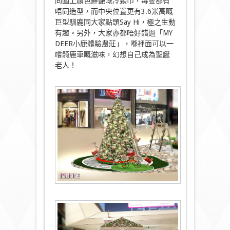
同圍上顏色鮮艷嘅冷頸巾，每隻都有
唔同造型，而中央位置更有3.6米高嘅
巨型馴鹿同大家點頭Say Hi，極之生動
有趣。另外，大家亦都唔好錯過「MY
DEER小鹿體驗農莊」，喺裡面可以一
嚐騎鹿車嘅滋味，幻想自己成為聖誕
老人！