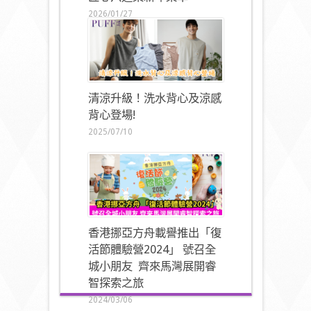
2026/01/27
清涼升級！洗水背心及涼感
背心登場!
2025/07/10
香港挪亞方舟載譽推出「復
活節體驗營2024」 號召全
城小朋友 齊來馬灣展開睿
智探索之旅
2024/03/06