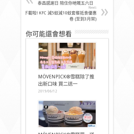
泰昌感謝日 陪住你哋嘅五六日
Next:
下載啦! KFC 減5蚊減10蚊套餐抵食優惠
卷 (至到3月架)
你可能還會想看
MÖVENPICK®雪糕除了推
出新口味 買二送一
2019/06/12