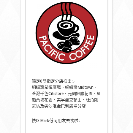
限定8間指定分店推出:.-
銅鑼灣希慎廣場、銅鑼灣Midtown、
荃灣千色Citistore、元朗錦繡花園、紅
磡黃埔花園、美孚曼克頓山、旺角朗
豪坊及尖沙咀金巴利廣場分店
快D Mark低同朋友去食啦!