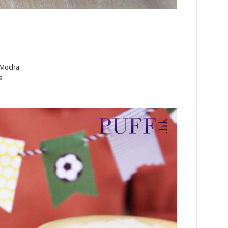
ocha
a