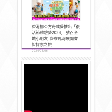
香港挪亞方舟載譽推出「復
活節體驗營2024」 號召全
城小朋友 齊來馬灣展開睿
智探索之旅
2024/03/06