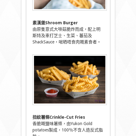
素漢堡Shroom Burger
由原隻意式大啡菇脆炸而成，配上明
斯特及車打芝士、生菜、蕃茄及
ShackSauce，啱晒唔食肉嘅素食者。
扭紋薯條Crinkle-Cut Fries
香脆嘅鹽味薯條，由Yukon Gold
potatoes製成，100％不含人造反式脂