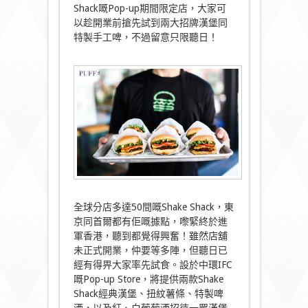
Shack嘅Pop-up期間限定店，大家可
以趁開業前搶先試到兩大招牌漢堡同
特製手工啤，不過留意只限聽日！
全球分店多達50間嘅Shake Shack，東
京同首爾都有佢嘅據點，嚟緊終於進
軍香港，聽到都覺得興奮！雖然店舖
未正式開業，仲要等多陣，但聽日已
經有得畀大家率先試食。設於中環IFC
嘅Pop-up Store，將提供兩款Shake
Shack經典漢堡、扭紋薯條、特製啤