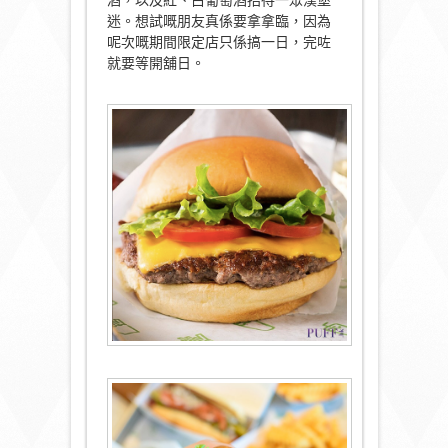
酒，以及紅、白葡萄酒招待一眾漢堡
迷。想試嘅朋友真係要拿拿臨，因為
呢次嘅期間限定店只係搞一日，完咗
就要等開舖日。