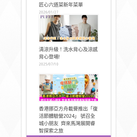
匠心六道菜新年菜單
2026/01/27
清涼升級！洗水背心及涼感
背心登場!
2025/07/10
香港挪亞方舟載譽推出「復
活節體驗營2024」 號召全
城小朋友 齊來馬灣展開睿
智探索之旅