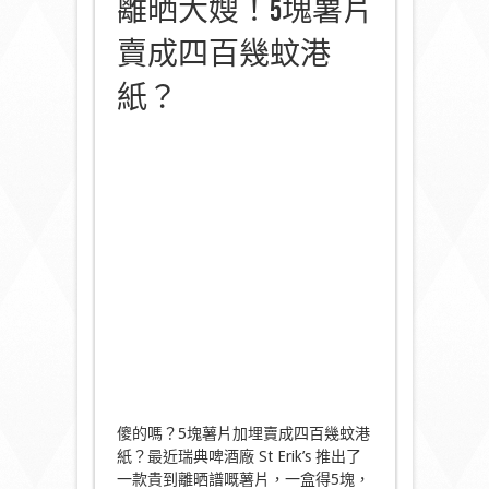
離晒大嫂！5塊薯片
賣成四百幾蚊港
紙？
傻的嗎？5塊薯片加埋賣成四百幾蚊港
紙？最近瑞典啤酒廠 St Erik’s 推出了
一款貴到離晒譜嘅薯片，一盒得5塊，