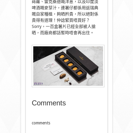
蒔蘿、雷克桑德嘅洋蔥，以及印度淡
啤酒嘅麥芽汁，連薯仔都係用返瑞典
嘅自家種植，夠晒矜貴，所以絕對係
貴得有道理！仲諗緊買唔買好？
Sorry，一百盒薯片已經全部被人搶
晒，而廠商都話暫時唔會再出住。
Comments
comments