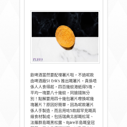
飲啤酒當然要配埋薯片啦，不過呢款
由啤酒廠St Erik’s 推出嘅薯片，真係唔
係人人食得起，四百幾蚊港紙得5塊，
平均一塊要八十幾蚊，同搶錢無分
別！點解要用四十幾包薯片嚟換呢幾
塊薯片？原因好簡單，因為呢款薯片
係人手製造，而且用咗5款超罕見嘅高
級食材製成，包括瑞典北部嘅松茸、
法羅群島嘅黑松露、Bjäre半島嘅皇冠