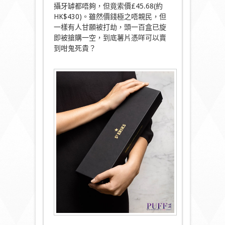
攝牙罅都唔夠，但竟索價£45.68(約
HK$430)。雖然價錢極之唔親民，但
一樣有人甘願被打劫，頭一百盒已旋
即被搶購一空，到底薯片憑咩可以賣
到咁鬼死貴？