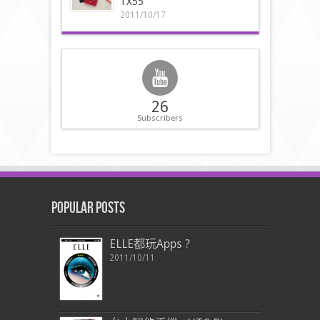
TX55
2011/10/17
26
Subscribers
Popular Posts
ELLE都玩Apps ?
2011/10/11