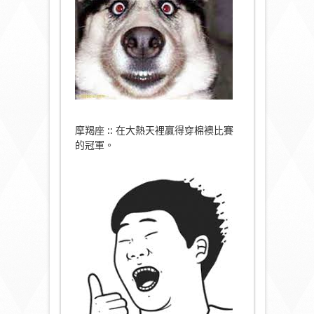
摩羯座 :: 在大熱天裡贏得穿棉襖比賽
的冠軍。