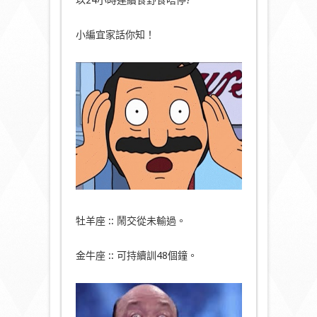
小編宜家話你知！
牡羊座 :: 鬧交從未輸過。
金牛座 :: 可持續訓48個鐘。