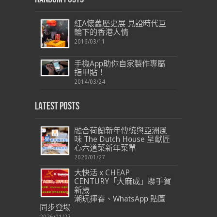
紅A懷舊歷史展 見證時代巨
輪下的香港人情
2016/03/11
手機App助你自家製作專屬
指甲貼！
2014/03/24
Latest Posts
融合荷蘭新年傳統與亞洲風
味 The Dutch House 呈獻匠
心六道菜新年菜單
2026/01/27
大快活 x CHEAP
CENTURY「大麻成」聯手賀
新歲
潮玩揮春、WhatsApp 貼圖
同步登場
2026/01/27