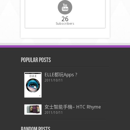
26
Subscribers
Popular Posts
ELLE都玩Apps ?
2011/10/11
女士智能手機– HTC Rhyme
2011/10/11
Random Posts