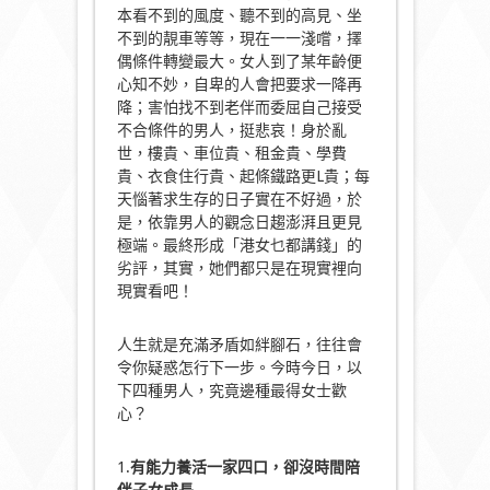
本看不到的風度、聽不到的高見、坐
不到的靚車等等，現在一一淺嚐，擇
偶條件轉變最大。女人到了某年齡便
心知不妙，自卑的人會把要求一降再
降；害怕找不到老伴而委屈自己接受
不合條件的男人，挺悲哀！身於亂
世，樓貴、車位貴、租金貴、學費
貴、衣食住行貴、起條鐵路更L貴；每
天惱著求生存的日子實在不好過，於
是，依靠男人的觀念日趨澎湃且更見
極端。最終形成「港女乜都講錢」的
劣評，其實，她們都只是在現實裡向
現實看吧！
人生就是充滿矛盾如絆腳石，往往會
令你疑惑怎行下一步。今時今日，以
下四種男人，究竟邊種最得女士歡
心？
1.
有能力養活一家四口，卻沒時間陪
伴子女成長