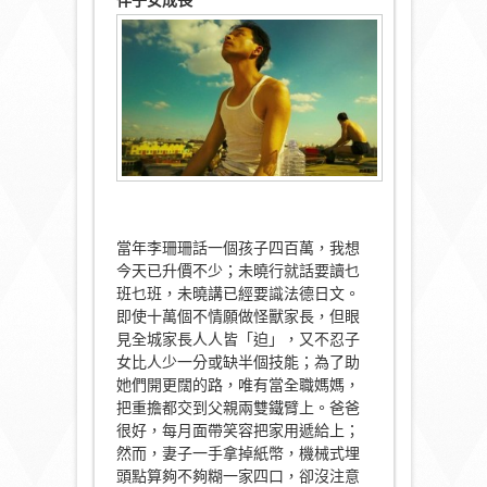
當年李珊珊話一個孩子四百萬，我想
今天已升價不少；未曉行就話要讀乜
班乜班，未曉講已經要識法德日文。
即使十萬個不情願做怪獸家長，但眼
見全城家長人人皆「迫」，又不忍子
女比人少一分或缺半個技能；為了助
她們開更闊的路，唯有當全職媽媽，
把重擔都交到父親兩雙鐵臂上。爸爸
很好，每月面帶笑容把家用遞給上；
然而，妻子一手拿掉紙幣，機械式埋
頭點算夠不夠糊一家四口，卻沒注意