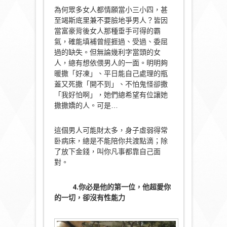
為何眾多女人都情願當小三小四，甚
至竭斯底里兼不要臉地爭男人？皆因
當富豪背後女人那種垂手可得的霸
氣，確能填補曾經捱過、受過、委屈
過的缺失。但無論幾利字當頭的女
人，總有想依偎男人的一面。明明夠
暖撒「好凍」、平日能自己處理的瓶
蓋又死撒「開不到」、不怕鬼怪卻撒
「我好怕啊」，她們總希望有位讓她
撒撒嬌的人。可是…
這個男人可能財太多，身子虛弱得常
卧病床，總是不能陪你共渡點滴；除
了放下金錢，叫你凡事都靠自己面
對。
4.你必是他的第一位，他超愛你
的一切，卻沒有性能力