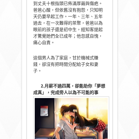
到丈夫十根指頭已佈滿厚繭與傷疤。
爸爸心酸，但依舊沒有抱怨，只知明
天仍要早起工作。一年、三年、五年
過去，在一次難得的茶聚，爸爸以為
眼前的孩子還是初中生，經知客提起
才驚覺她們全已成年；他忽感自愧，
痛心自責。
這個男人為了家庭，甘於機械式賺
錢，卻沒有把時間分配給子女和妻
子。
2.月薪不過四萬，卻能助你「夢想
成真」，完成旁人以為不可能的事