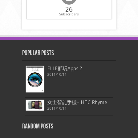
26
Subscribers
Popular Posts
ELLE都玩Apps ?
2011/10/11
女士智能手機– HTC Rhyme
2011/10/11
Random Posts