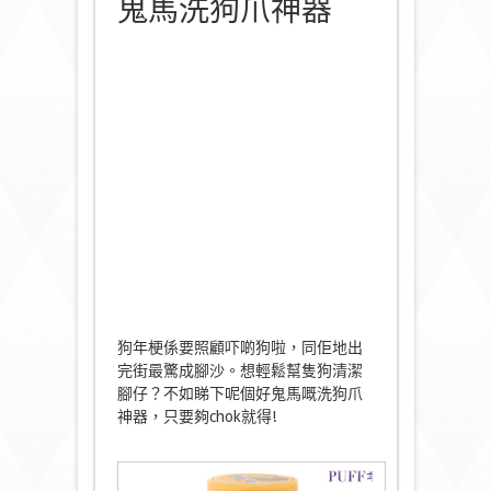
鬼馬洗狗爪神器
狗年梗係要照顧吓啲狗啦，同佢地出
完街最驚成腳沙。
想輕鬆幫隻狗清潔
腳仔？不如睇下呢個好鬼馬嘅洗狗爪
神器，只要夠
chok
就得
!