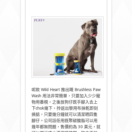
呢款
Wild Heart
推出嘅
Brushless Paw
Wash
用法非常簡單，只要加入少少寵
物用番梘，
之後放狗仔既手腳入去上
下
chok
幾下，
拎返出黎用布抹乾即刻
搞掂，只要幾分鐘就可以清潔晒四隻
腳仔。
公司話佢用既聚碳酸脂可以用
幾年都無問題，售價約為
30
美元，就