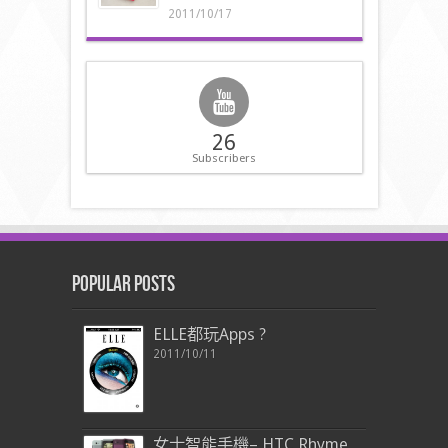
2011/10/17
26
Subscribers
Popular Posts
ELLE都玩Apps ?
2011/10/11
女士智能手機– HTC Rhyme