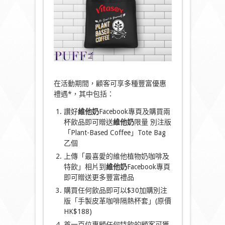
在活動期間，顧客可享多種豐富優惠
禮遇*，其中包括：
讚好
維他奶
Facebook專頁及購買兩
杯飲品即可贈送
維他奶
限量 別注版
「Plant-Based Coffee」Tote Bag
乙個
上傳「最喜愛的維他植物奶咖啡及
特飲」相片到
維他奶
Facebook專頁
即可贈送更多豐富禮品
購買任何飲品即可以$30加購別注
版「手製皮革咖啡隔熱杯套」(原價
HK$188)
首一百位惠顧任何特飲的顧客可獲