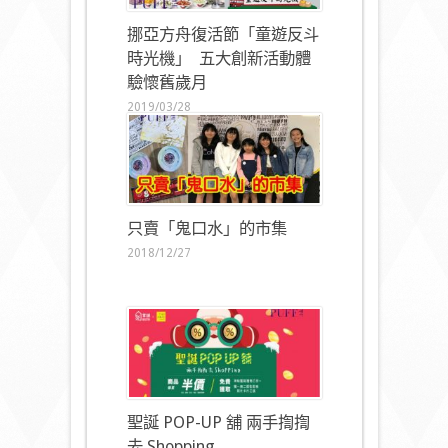
挪亞方舟復活節「童遊反斗
時光機」 五大創新活動體
驗懷舊歲月
2019/03/28
只賣「鬼口水」的市集
2018/12/27
聖誕 POP-UP 舖 兩手揈揈
去 Shopping