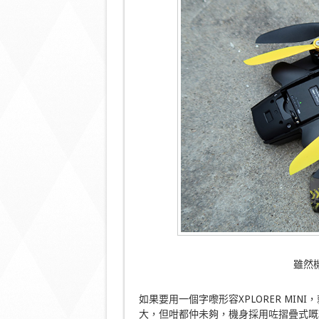
雖然
如果要用一個字嚟形容XPLORER MI
大，但咁都仲未夠，機身採用咗摺疊式嘅軸臂