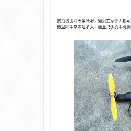
航拍機由好專業嘅嘢，變到宜家係人都可以隨手
體型同手掌差唔多大，而且只係靠手機操