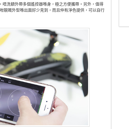
得，唔洗額外帶多個遙控器喺身，極之方便攜帶。另外，值得
咁靚嘅外型喺出面好少見到，而且仲有淨色提供，可以自行