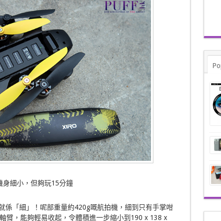
Po
機身細小，但夠玩15分鐘
NI，就係「細」！呢部重量約420g嘅航拍機，細到只有手掌咁
，能夠輕易收起，令體積進一步縮小到190 x 138 x