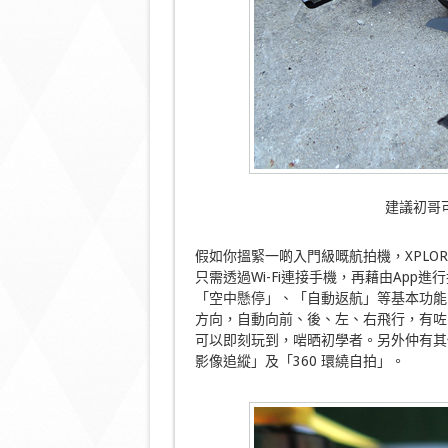
建議初哥
假如你搵緊一啲入門級嘅航拍機，XPLOR
只需透過Wi-Fi連接手機，再藉由Ap
「空中懸停」、「自動返航」等基本功能
方向，自動向前、後、左、右飛行，有咗
可以即刻玩到，啱晒初學者。另外仲有其他進階功
影像追縱」及「360 環繞自拍」。