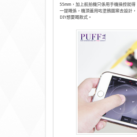
55mm，加上航拍機只係用手機操控就
一提嘅係，機頂蓋用咗塗鴉圖案去設計，
DIY想要嘅款式。