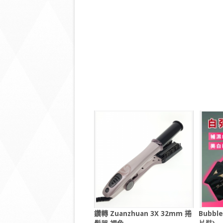
鑽轉 Zuanzhuan 3X 32mm 捲
Bubbl