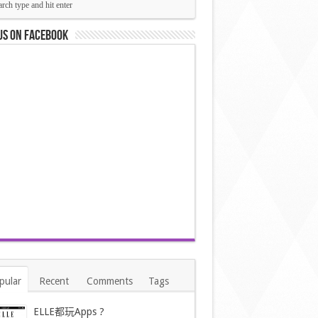
us on Facebook
pular
Recent
Comments
Tags
ELLE都玩Apps ?