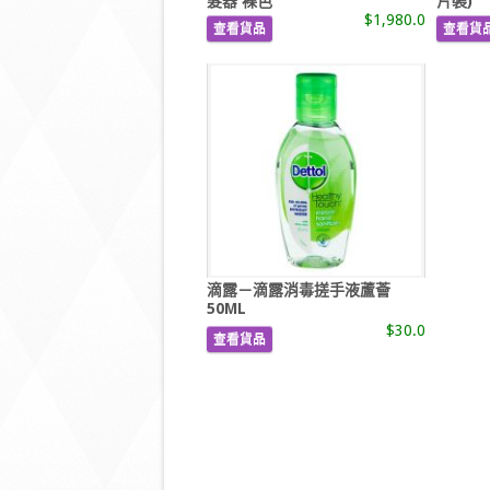
髮器 裸色
片裝)
$1,980.0
查看貨品
查看貨
滴露－滴露消毒搓手液蘆薈
50ML
$30.0
查看貨品