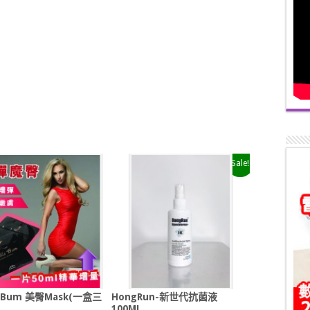
Sale!
eBum 美臀Mask(一盒三
HongRun-新世代抗菌液
100ML