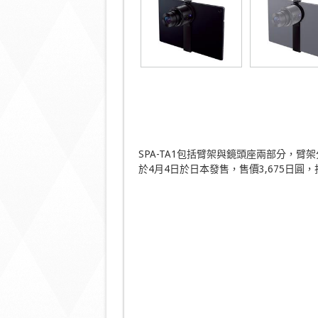
SPA-TA1包括臂架與鏡頭座兩部分，臂架
於4月4日於日本發售，售價3,675日圓，