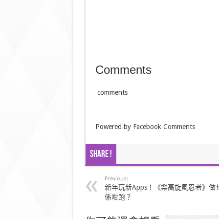
Comments
comments
Powered by
Facebook Comments
Share !
Previous:
新年玩新Apps！《樂高旋風忍者》做
係咁跑？