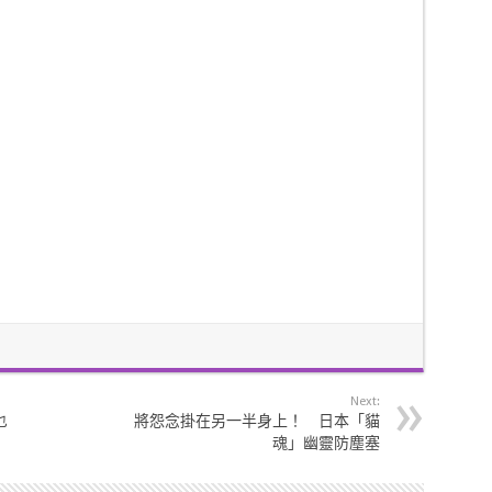
Next:
乜
將怨念掛在另一半身上！ 日本「貓
魂」幽靈防塵塞