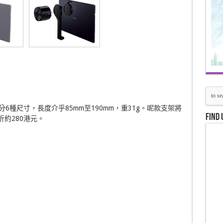
分6種尺寸，長度介乎85mm至190mm，重31g。呢款支架將
Find 
折約280港元。