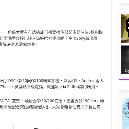
一，但係大家有冇諗過成日都要帶住部又重又佔位0既相機
日要喺手袋拎出拎入係好唔方便架呢？今次Sony新出嘅
家解決晒呢啲問題啦！
出了DSC-QX10同QX100
鏡頭相機
，兼容iOS、Android兩大
，莫講話平板電腦，就連Xperia Z Ultra都用唔到。
-TA1支架，可配合QX10/100使用，最盡去到190mm，仲
不過用平板配合突出的鏡頭影相，大家會唔會怕有少少長左啲