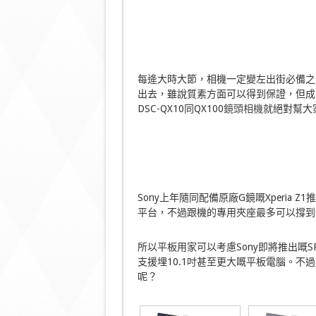
每逄大時大節，相機一定變左出街必備之
出去，雖說質素方面可以得到保證，但成
DSC-QX10同QX100
鏡頭相機
就絕對幫大
Sony上年隨同配備原廠G鏡嘅Xperia Z1推
平台，不過跟機的專用夾座最多可以撐到75mm
所以平板用家可以考慮Sony即將推出嘅SPA
支援埋10.1吋甚至更大嘅平板電腦。
呢？