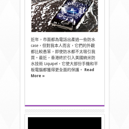
永
久
防
水？
而
家
唔
洗
近年，市面都為電話出產過一些防水
再
case，但對我本人而言，它們的外觀
用”
case
都比較愚笨，即使防水都不太吸引我
屎”
買。最近，香港終於引入美國納米防
架
水技術 Liquipel，它使大部份手機和平
喇〉
中
板電腦都獲得更全面的保護。
Read
More »