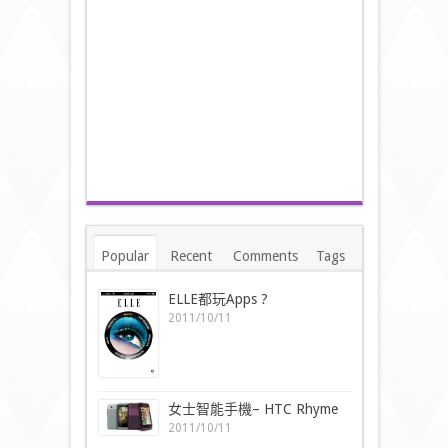
Popular
Recent
Comments
Tags
ELLE都玩Apps ?
2011/10/11
女士智能手機– HTC Rhyme
2011/10/11