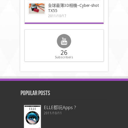
全球最薄3D相機–Cyber-shot
TX55
2011/10/17
26
Subscribers
Popular Posts
ELLE都玩Apps ?
2011/10/11