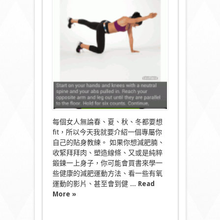
樣
keep
fit，
才
算
是
專
業
的
和
為
你
度
身
訂
每個女人無論春、夏、秋、冬都要想
造！〉
fit，所以今天我就要介紹一個專屬你
中
自己的貼身教練。 如果你想減肥腩、
收緊拜拜肉、塑造線條、又或是純粹
鍛鍊一上身子，你可能會買書來學一
些健康的減肥運動方法、看一些有氧
運動的影片、甚至會到健 ...
Read
More »