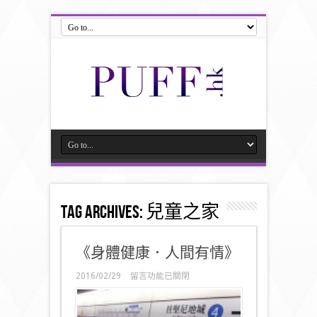
Tag Archives:
兒童之家
《身體健康．人間有情》
在
2016/02/29
留言功能已關閉
〈《身
體
健