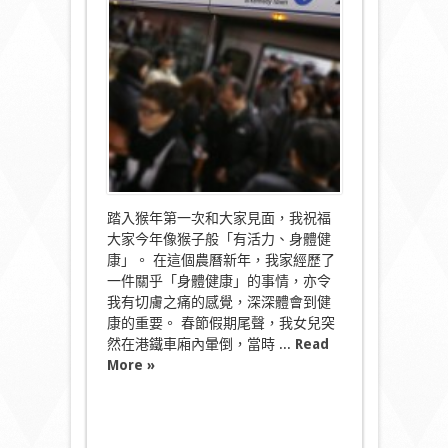
康．
人
間
有
情》〉
中
踏入猴年第一次和大家見面，我祝福
大家今年像猴子般「有活力、身體健
康」。 在這個農曆新年，我家經歷了
一件關乎「身體健康」的事情，亦令
我有切膚之痛的感覺，深深體會到健
康的重要。 春節假期尾聲，我女兒突
然在港鐵車廂內暈倒，當時 ...
Read
More »