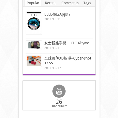
Popular
Recent
Comments
Tags
ELLE都玩Apps ?
2011/10/11
女士智能手機– HTC Rhyme
2011/10/11
全球最薄3D相機–Cyber-shot
TX55
2011/10/17
26
Subscribers