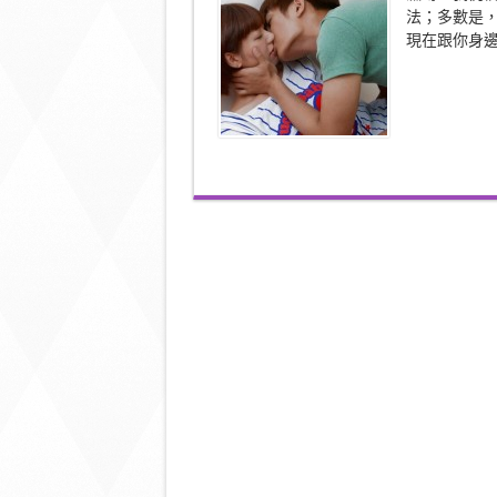
愈
法；多數是
不
現在跟你身
喜
歡
打
茄
輪，
你
是
這
樣
嗎？〉
中