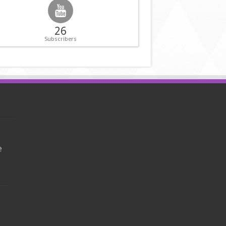
26
Subscribers
e