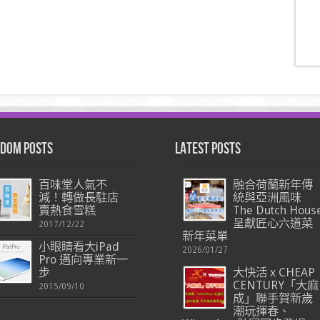
dom Posts
Latest Posts
百味堂人氣不
融合荷蘭新年傳
減！轉做長駐店
統與亞洲風味
賣熱食雪糕
The Dutch Hous
呈獻匠心六道菜
2017/12/22
新年菜單
小眼睛看大iPad
2026/01/27
Pro 邁向專業新一
步
大快活 x CHEAP
CENTURY「大麻
2015/09/10
成」聯手賀新歲
潮玩揮春、