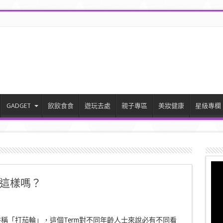
GADGET
飲飲食食
遊玩去處
親子專區
美妝健康
星級專欄
這樣嗎？
稱「打茄輪」，這個Term對不同年齡人士來說必有不同看