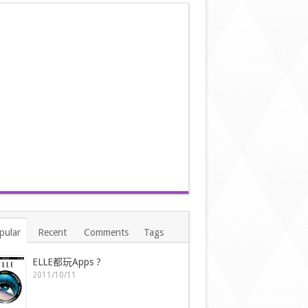
pular
Recent
Comments
Tags
ELLE都玩Apps ?
2011/10/11