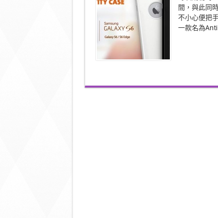
Gravity
間，與此同
手
不小心便把手
機
一款名為Anti-G
殼
哪
裡
來
的
吸
引
力？〉
中