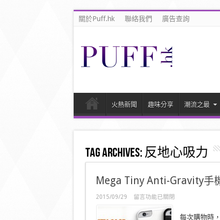
關於Puff.hk
聯絡我們
廣告查詢
火熱新聞
趣味分享
潮流之最
Tag Archives:
反地心吸力
Mega Tiny Anti-Gra
在
2015/09/29
留言功能已關閉
〈Mega
Tiny
每次購物時
Anti-