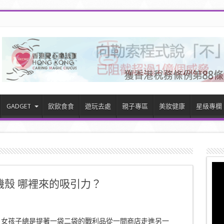
GADGET
飲飲食食
遊玩去處
親子專區
美妝健康
星級專欄
vity手機殼 哪裡來的吸引力？
，女孩子總是提著一袋二袋的戰利品從一間商店走進另一