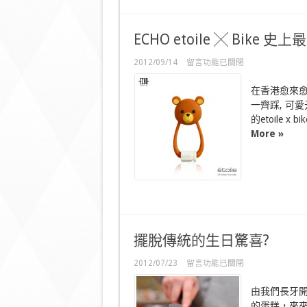
唔
怕
整
ECHO etoile ╳ Bike
污
糟
在
2012/09/14
留言功能已關閉
衫！〉
〈ECHO
中
etoile
在香港愈來愈
╳
Bike
一齊踩, 可愛
史
的etoile 
上
More »
最
可
愛
的
單
車
燈〉
中
擺脫傳統的生日驚喜?
在
2012/07/23
留言功能已關閉
〈擺
脫
由我們長牙
傳
的蛋糕，來