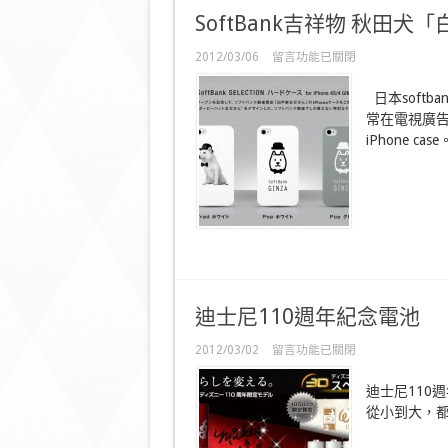
SoftBank吉祥物 秋田犬「白
在
2012/03/06
留言功能已關閉
〈SoftBank
吉
日本soft
祥
常在電視廣告
物
iPhone cas
秋
田
犬
「白
戶
家
爸
爸」
iPhone
Case〉
中
迪士尼110週年紀念電池
在
2012/03/02
留言功能已關閉
〈迪
士
迪士尼110
尼
從小到大，
110
週