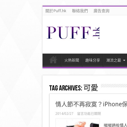
關於Puff.hk
聯絡我們
廣告查詢
火熱新聞
趣味分享
潮流之最
Tag Archives:
可愛
情人節不再寂寞？iPhon
在
2014/02/27
留言功能已關閉
〈情
人
啱啱過咗情