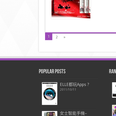
年
紀
念
電
池〉
中
1
2
»
Popular Posts
Ran
ELLE都玩Apps ?
2011/10/11
女士智能手機–