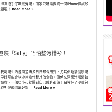
搵番拖手仔嘅感覺嘅，而家只喺需要買一個iPhone保護殼
所願啦！
Read More »
裝「Sally」唔怕整污糟衫！
喺我哋嘅生活裡面差唔多日日都會用到，尤其係鍾意健康嘅
朝早好可能會以沙律嚟代替其他食物。但係充滿醬汁嘅醬包
炸彈咁，一個唔小心就爆到自己成身都係！點算好？沙律包
就絕對變成你嘅好幫 ...
Read More »