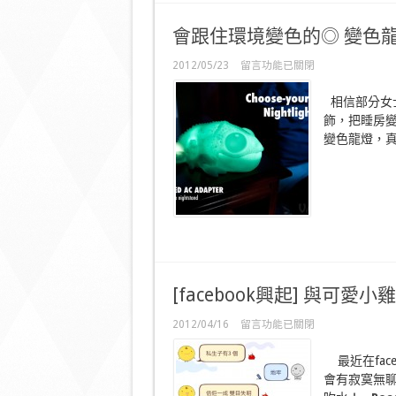
會跟住環境變色的◎ 變色
在
2012/05/23
留言功能已關閉
〈會
跟
相信部分女
住
飾，把睡房
環
變色龍燈，
境
變
色
的
◎
變
色
龍
燈〉
中
[facebook興起] 與可愛小
在
2012/04/16
留言功能已關閉
〈[facebook
興
最近在fac
起]
會有寂寞無
與