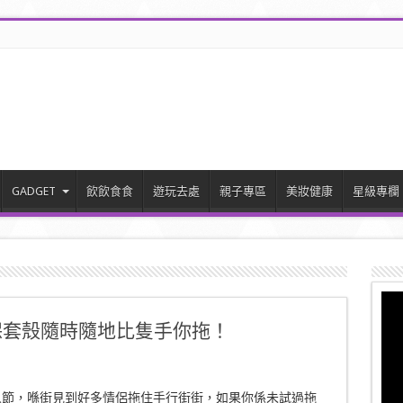
GADGET
飲飲食食
遊玩去處
親子專區
美妝健康
星級專欄
e保套殼隨時隨地比隻手你拖！
人節，喺街見到好多情侶拖住手行街街，如果你係未試過拖