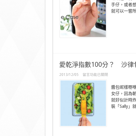
節
手仔，或者想
不
就可以一嘗
再
寂
寞？
iPhone
保
套
殼
隨
時
隨
地
愛乾淨指數100分？ 沙律包
比
隻
在
2013/12/05
留言功能已關閉
手
〈愛
你
乾
醬包呢樣嘢
拖！〉
淨
中
女仔，因為
指
就好似計時
數
100
裝「Sally」
分？
沙
律
包
裝
「Sally」