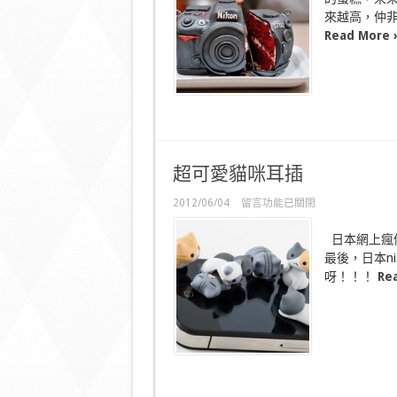
統
來越高，仲
的
生
Read More 
日
驚
喜?〉
中
超可愛貓咪耳插
在
2012/06/04
留言功能已關閉
〈超
可
日本網上瘋傳
愛
最後，日本ni
貓
呀！！！
Re
咪
耳
插〉
中