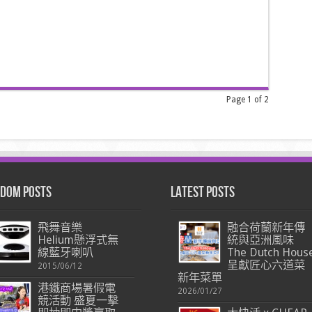
Page 1 of 2
dom Posts
Latest Posts
飛舞音樂
融合荷蘭新年傳
Helium懸浮式無
統與亞洲風味
線藍牙喇叭
The Dutch Hous
呈獻匠心六道菜
2015/06/12
新年菜單
港鐵商場暑假電
2026/01/27
競活動 盛夏一擊