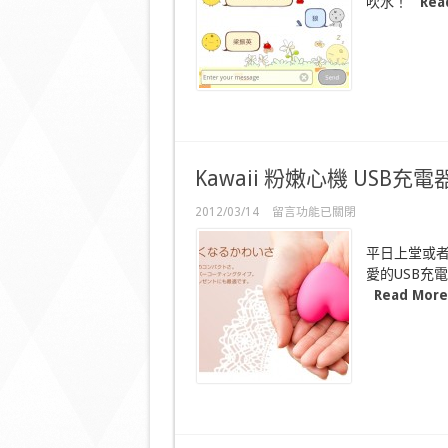
吹水！
Rea
可
愛
小
雞
對
話〉
中
Kawaii 粉嫩心機 USB充電
在
2012/03/14
留言功能已關閉
〈Kawaii
粉
平日上堂或者
嫩
愛的USB充
心
Read More
機
USB
充
電
器〉
中