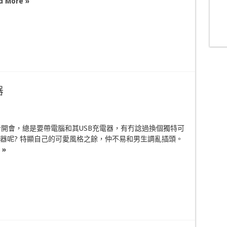
d More »
器
開會，總是要帶電腦和其USB充電器，有冇諗過換個獨特可
電器呢? 特顯自己的可愛風格之餘，仲不易和男生調亂插頭。
 »