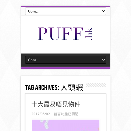
Tag Archives:
大頭蝦
十大最易唔見物件
在
2017/05/02
留言功能已關閉
〈十
大
最