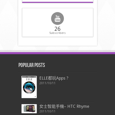
26
Subscribers
Popular Posts
ELLE都玩Apps ?
2011/10/11
女士智能手機– HTC Rhyme
2011/10/11