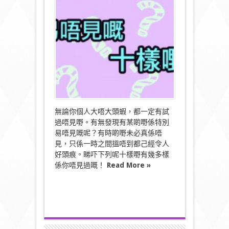
易
唔
見
物
件〉
中
無論你個人大唔大頭蝦，都一定有試
過唔見嘢。有無發現有某啲嘢係特別
易唔見嘅呢？有時啲嘢未必真係唔
見，只係一時之間搵唔到都己經令人
好頭痕。睇吓下列呢十樣嘢有幾多樣
係你唔見過嘅！
Read More »