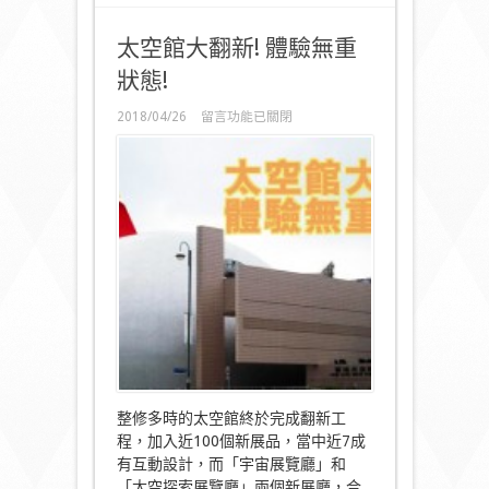
太空館大翻新! 體驗無重
狀態!
在
2018/04/26
留言功能已關閉
〈太
空
館
大
翻
新!
體
驗
無
重
狀
態!〉
中
整修多時的太空館終於完成翻新工
程，加入近100個新展品，當中近7成
有互動設計，而「宇宙展覽廳」和
「太空探索展覽廳」兩個新展廳，合