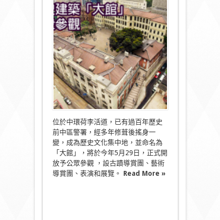
年
歷
史
古
蹟
前
中
區
警
署
「大
館」
即
將
開
位於中環荷李活道，已有過百年歷史
放〉
前中區警署，經多年修葺後搖身一
中
變，成為歷史文化集中地，並命名為
「大館」，將於今年5月29日，正式開
放予公眾參觀 ，設古蹟導賞團、藝術
導賞團、表演和展覽。
Read More »