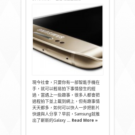
〈有
趣
事
情
天
天
都
多
Samsung
Galaxy
S6
edge+
邊
拍
邊
直
現今社會，只要你有一部智能手機在
播〉
中
手，就可以輕易拍下事情發生的經
過，當遇上一些趣事，很多人都會把
過程拍下並上載到網上，但有趣事情
天天都多，如何可以快人一步把影片
快速與人分享？早前，Samsung就推
出了嶄新的Galaxy ...
Read More »