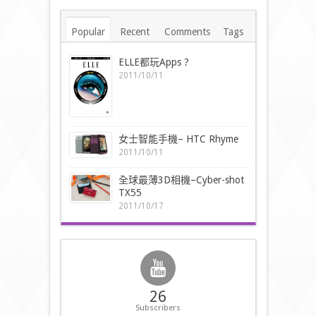
Popular
Recent
Comments
Tags
ELLE都玩Apps ?
2011/10/11
女士智能手機– HTC Rhyme
2011/10/11
全球最薄3D相機–Cyber-shot
TX55
2011/10/17
26
Subscribers