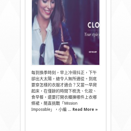
App
衣
櫃
裡
的
秘
密
空
間〉
中
每到換季時刻，早上冷得抖正，下午
卻出大太陽，總令人無所適從。到底
要穿怎樣的衣服才適合？又當一早爬
起床，在僅餘的時間下梳洗、化妝、
食早餐，還要打開衣櫃揀哪件上衣哪
條裙，簡直挑戰「Mission
Impossible」，小編 ...
Read More »