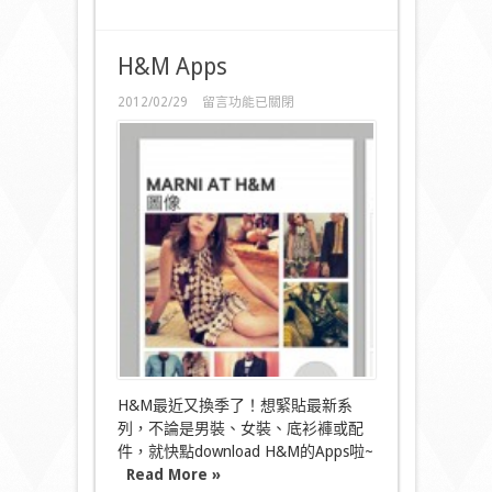
H&M Apps
在
2012/02/29
留言功能已關閉
〈H&M
Apps〉
中
H&M最近又換季了！想緊貼最新系
列，不論是男裝、女裝、底衫褲或配
件，就快點download H&M的Apps啦~
Read More »