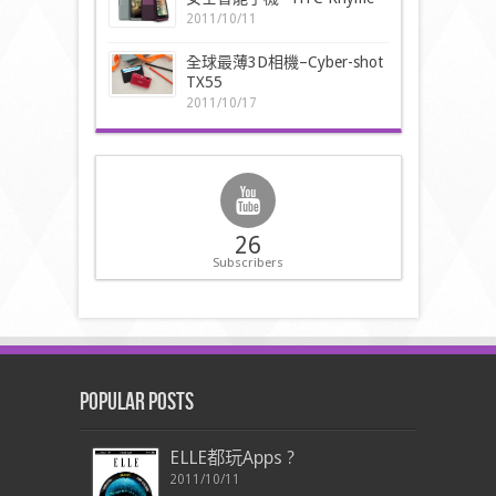
2011/10/11
全球最薄3D相機–Cyber-shot
TX55
2011/10/17
26
Subscribers
Popular Posts
ELLE都玩Apps ?
2011/10/11