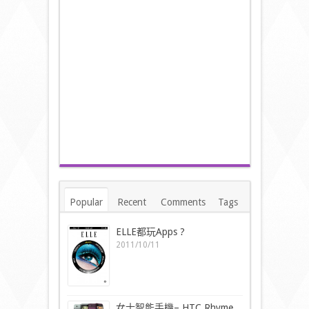
Popular
Recent
Comments
Tags
ELLE都玩Apps ?
2011/10/11
女士智能手機– HTC Rhyme