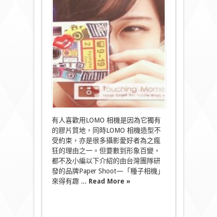
心
未
泯
Paper
Shoot
種
出
綠
色
世
界〉
中
有人喜歡用LOMO 相機是因為它獨有
的膠片質地，同時LOMO 相機造型不
受約束，亦是很多攝影愛好者為之瘋
狂的理由之一。但要數到形象百變，
都不及小編以下介紹的由台灣團隊研
發的品牌Paper Shoot—「種子相機」
來得有趣 ...
Read More »