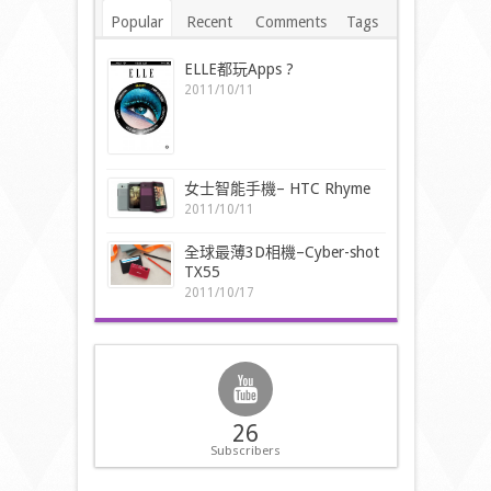
Popular
Recent
Comments
Tags
ELLE都玩Apps ?
2011/10/11
女士智能手機– HTC Rhyme
2011/10/11
全球最薄3D相機–Cyber-shot
TX55
2011/10/17
26
Subscribers