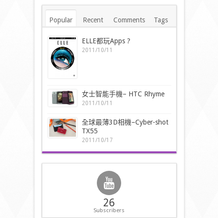
Popular
Recent
Comments
Tags
ELLE都玩Apps ?
2011/10/11
女士智能手機– HTC Rhyme
2011/10/11
全球最薄3D相機–Cyber-shot
TX55
2011/10/17
26
Subscribers