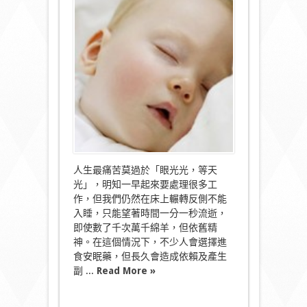
來
催
眠
大
師
Smart
Pillow
換
我
半
晚
安
睡！〉
中
人生最痛苦莫過於「眼光光，等天
光」，明知一早起來要處理很多工
作，但我們仍然在床上輾轉反側不能
入睡，只能望著時間一分一秒流逝，
即使數了千次萬千綿羊，但依舊精
神。在這個情況下，不少人會選擇進
食安眠藥，但長久會造成依賴及產生
副 ...
Read More »