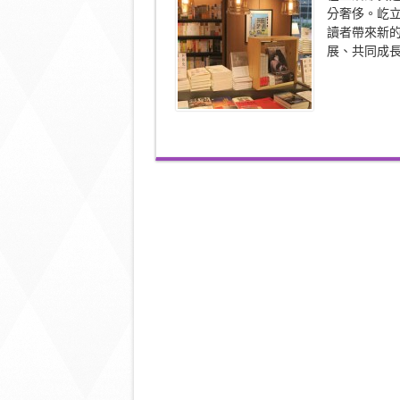
中
分奢侈。屹
的
讀者帶來新的
慢
活
展、共同成長
書
店
單
純
地
享
受
生
活〉
中