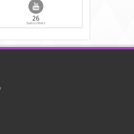
26
Subscribers
e