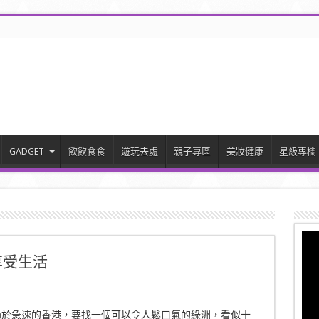
GADGET
飲飲食食
遊玩去處
親子專區
美妝健康
星級專欄
享受生活
過於急速的香港，要找一個可以令人鬆口氣的綠洲，看似十