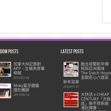
dom Posts
Latest Posts
加拿大M記首創
融合荷蘭新年傳
APP，生擒為食薯
統與亞洲風味
條賊
The Dutch Hous
呈獻匠心六道菜
2015/02/28
新年菜單
Moky藍牙鍵盤
2026/01/27
隱形觸屏
大快活 x CHEAP
2015/06/14
CENTURY「大麻
成」聯手賀新歲
潮玩揮春、