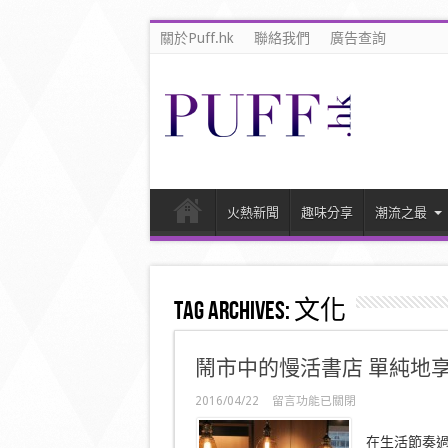
關於Puff.hk
聯絡我們
廣告查詢
火熱新聞
趣味分享
潮流之最
Tag Archives:
文化
鬧市中的慢活書店 單純地
在
2016/04/22
留言功能已關閉
〈鬧
市
在生活節奏