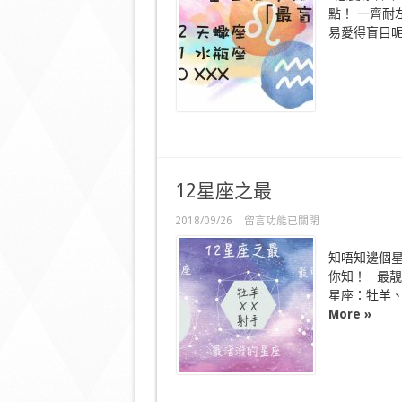
12
點！ 一齊耐
星
座
易愛得盲目呢？
係
擇
偶
時
「最
盲
目」！？〉
中
12星座之最
在
2018/09/26
留言功能已關閉
〈12
星
知唔知邊個星
座
你知！ 最靚
之
星座：牡羊、
最〉
中
More »