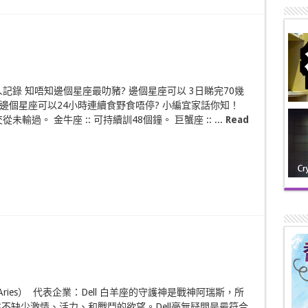
人記錄 知唔知邊個星座最叻豬? 邊個星座可以 3日睇完70幾
 邊個星座可以24小時連續食野食唔停? 小編宜家話你知！
交從未輸過。 金牛座 :: 可持續訓48個鐘。 巨蟹座 :: ...
Read
ries） 代表企業：Dell 白羊座的守護神是戰神阿瑞斯，所
不缺少激情、活力、和戰鬥的欲望。Dell毫無疑問是最符合