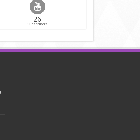
26
Subscribers
e