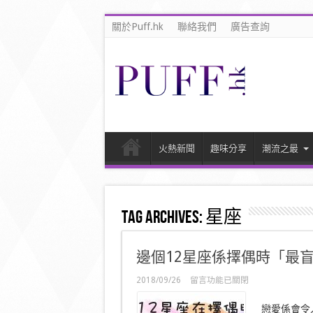
關於Puff.hk
聯絡我們
廣告查詢
火熱新聞
趣味分享
潮流之最
Tag Archives:
星座
邊個12星座係擇偶時「最
在
2018/09/26
留言功能已關閉
〈邊
個
戀愛係會令