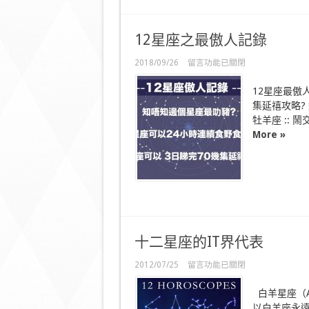
12星座之最傲人記錄
在
2018/09/26
留言功能已關閉
〈12
星
12星座最傲
座
集延禧攻略?
之
牡羊座 :: 鬧
最
傲
More »
人
記
錄〉
中
十二星座的IT界代表
在
2012/07/25
留言功能已關閉
〈十
二
白羊星座（A
星
以白羊座永遠