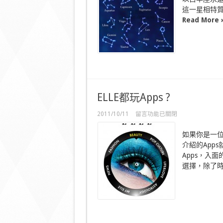
座
這一星相特質
的
IT
Read More 
界
代
表〉
中
ELLE都玩Apps ?
在
2011/10/11
留言功能已關閉
〈ELLE
都
如果你是一
玩
介紹的App
Apps
?〉
Apps，入面
中
選擇，除了時 