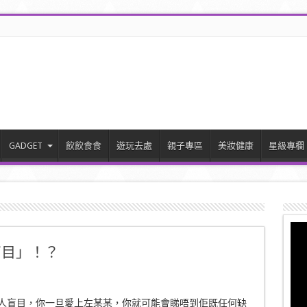
GADGET
飲飲食食
遊玩去處
親子專區
美妝健康
星級專欄
盲目」！？
人盲目，你一旦愛上左某某，你就可能會睇唔到佢既任何缺