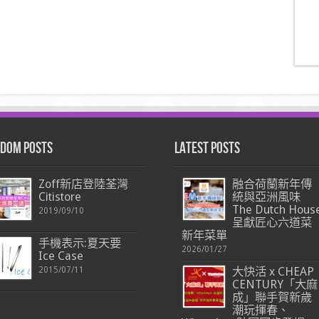
dom Posts
Latest Posts
Zoff新店登陸荃灣
融合荷蘭新年傳
Citistore
統與亞洲風味
The Dutch Hous
2019/09/10
呈獻匠心六道菜
新年菜單
手機表示:夏天要
2026/01/27
Ice Case
2015/07/11
大快活 x CHEAP
CENTURY「大麻
成」聯手賀新歲
潮玩揮春、