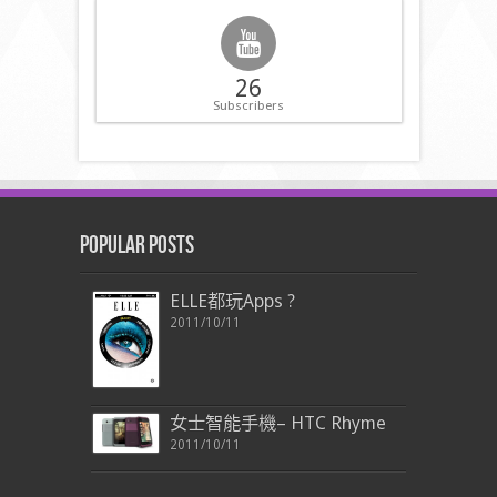
26
Subscribers
Popular Posts
ELLE都玩Apps ?
2011/10/11
女士智能手機– HTC Rhyme
2011/10/11