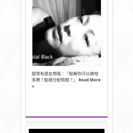
何
當
一
個
「一
個
打
十
個
的
母
親」？！》〉
中
經常有朋友問我：「點解你可以做咁
多嘢？點樣分配時間？」
Read More
»