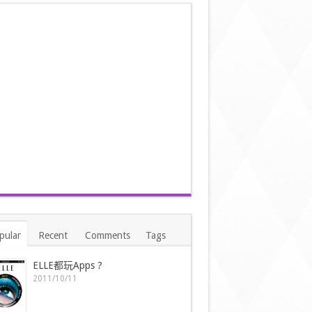
pular
Recent
Comments
Tags
ELLE都玩Apps ?
2011/10/11