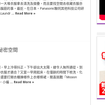
把一大堆衣服拿去清洗及摺疊，而且要找空間去收藏衣服亦
腦筋的事。最近，在日本，Panasonic聯同其他科技公司研
undr ...
Read More »
裡的秘密空間
刻，早上冷得抖正，下午卻出大太陽，總令人無所適從。到
的衣服才適合？又當一早爬起床，在僅餘的時間下梳洗、化
還要打開衣櫃揀哪件上衣哪條裙，簡直挑戰「Mission
」，小編 ...
Read More »