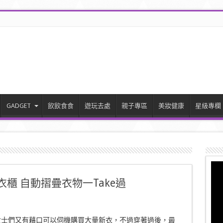
GADGET
飲飲食食
遊玩去處
親子專區
美妝健康
星級專欄
d智能衣櫃 自動摺疊衣物一Take過
女士們又有藉口可以伺機購買大量新衣，不過穿著過後，最