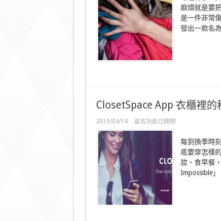
智
麻煩就是要
能
衣
是一件非常傷
櫃
發出一款名為La
自
動
摺
疊
衣
物
一
Take
過〉
ClosetSpace App 衣櫃
中
在
2015/04/14
留言功能已關閉
〈ClosetSpace
App
每到換季時
衣
底要穿怎樣
櫃
裡
妝、食早餐，
的
Impossible
秘
密
空
間〉
中