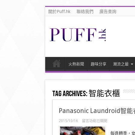
關於Puff.hk
聯絡我們
廣告查詢
火熱新聞
趣味分享
潮流之最
Tag Archives:
智能衣櫃
Panasonic Laundroi
在
2015/10/16
留言功能已關閉
〈Panasonic
Laundroid
每逢轉季，