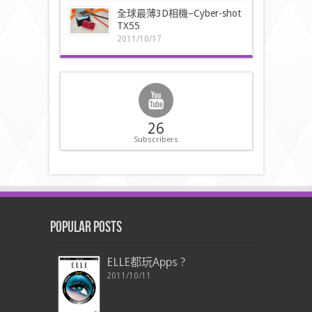
全球最薄3D相機–Cyber-shot
TX55
2011/10/17
26
Subscribers
Popular Posts
ELLE都玩Apps ?
2011/10/11