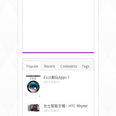
Popular
Recent
Comments
Tags
ELLE都玩Apps ?
2011/10/11
女士智能手機– HTC Rhyme
2011/10/11