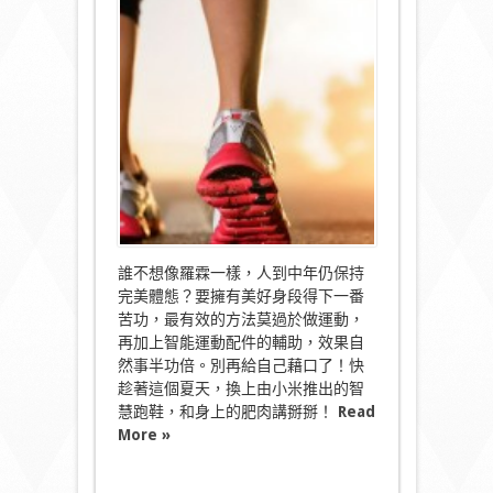
換
上
小
米
智
慧
慢
跑
鞋
跑
向
成
「魔」
之
路〉
誰不想像羅霖一樣，人到中年仍保持
中
完美體態？要擁有美好身段得下一番
苦功，最有效的方法莫過於做運動，
再加上智能運動配件的輔助，效果自
然事半功倍。別再給自己藉口了！快
趁著這個夏天，換上由小米推出的智
慧跑鞋，和身上的肥肉講掰掰！
Read
More »