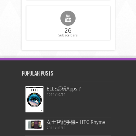
26
Subscribers
Popular Posts
ELLE都玩Apps ?
2011/10/11
女士智能手機– HTC Rhyme
2011/10/11