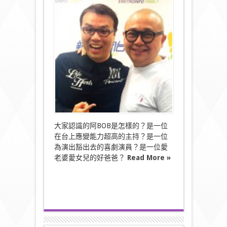
期
一
會
–
阿
Bob：
娛
樂
大
家〉
中
大家認識的阿BOB是怎樣的？是一位
在台上應變能力超高的主持？是一位
為演出豁出去的喜劇演員？是一位愛
老婆愛女兒的好爸爸？
Read More »